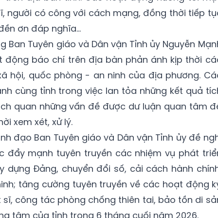
 sĩ, người có công với cách mạng, đồng thời tiếp tụ
 đền ơn đáp nghĩa…
ng Ban Tuyên giáo và Dân vận Tỉnh ủy Nguyễn Mạn
t động báo chí trên địa bàn phản ánh kịp thời cá
- xã hội, quốc phòng - an ninh của địa phương. Cá
h cùng tỉnh trong việc lan tỏa những kết quả tíc
ách quan những vấn đề được dư luận quan tâm đ
i xem xét, xử lý.
 lãnh đạo Ban Tuyên giáo và Dân vận Tỉnh ủy đề ngh
ục đẩy mạnh tuyên truyền các nhiệm vụ phát triể
xây dựng Đảng, chuyển đổi số, cải cách hành chính
nh; tăng cường tuyên truyền về các hoạt động k
 sĩ, công tác phòng chống thiên tai, bảo tồn di sả
ng tâm của tỉnh trong 6 tháng cuối năm 2026.