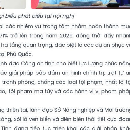
i biểu phát biểu tại hội nghị
khai các nhiệm vụ trọng tâm nhằm hoàn thành mụ
,71% trở lên trong năm 2026, đồng thời đẩy nhan
n hạ tầng quan trọng, đặc biệt là các dự án phục v
tại Phú Quốc.
 lãnh đạo Công an tỉnh cho biết lực lượng chức năn
các giải pháp bảo đảm an ninh chính trị, trật tự a
 tranh phòng, chống các loại tội phạm, nhất là tộ
o, tội phạm ma túy và các hành vi vi phạm phá
g thiên tai, lãnh đạo Sở Nông nghiệp và Môi trườn
sông, xói lở ven biển và diễn biến thời tiết cực đoa
Tỉnh đang tiếp tục triển khai các giải pháp khắ