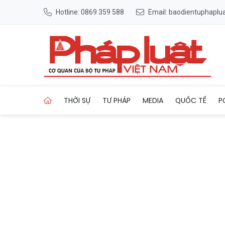
Hotline: 0869 359 588
Email: baodientuphapl
Trang chủ An Giang tập trung
THỜI SỰ
TƯ PHÁP
MEDIA
QUỐC TẾ
P