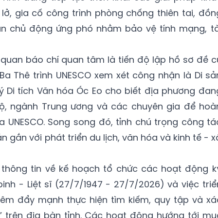
ở, gia cố công trình phòng chống thiên tai, đồn
án chủ động ứng phó nhằm bảo vệ tính mạng, tà
quan báo chí quan tâm là tiến độ lập hồ sơ đề c
 Ba Thê trình UNESCO xem xét công nhận là Di sả
lý Di tích Văn hóa Óc Eo cho biết địa phương đan
bộ, ngành Trung ương và các chuyên gia để hoà
ủa UNESCO. Song song đó, tỉnh chú trọng công tá
ản gắn với phát triển du lịch, văn hóa và kinh tế - x
g thông tin về kế hoạch tổ chức các hoạt động k
h - Liệt sĩ (27/7/1947 - 27/7/2026) và việc triể
đêm đẩy mạnh thực hiện tìm kiếm, quy tập và xá
sĩ” trên địa bàn tỉnh. Các hoạt động hướng tới mụ