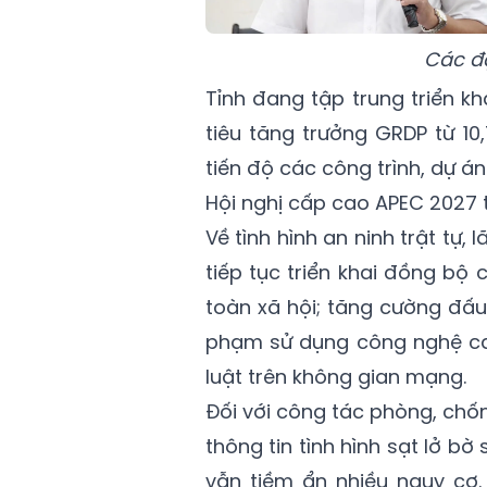
Các đạ
Tỉnh đang tập trung triển 
tiêu tăng trưởng GRDP từ 10
tiến độ các công trình, dự á
Hội nghị cấp cao APEC 2027 
Về tình hình an ninh trật tự,
tiếp tục triển khai đồng bộ 
toàn xã hội; tăng cường đấu
phạm sử dụng công nghệ ca
luật trên không gian mạng.
Đối với công tác phòng, chốn
thông tin tình hình sạt lở bờ 
vẫn tiềm ẩn nhiều nguy cơ. 