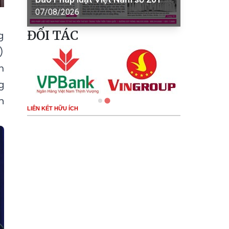
07/08/2026
ĐỐI TÁC
g
)
m
g
n
LIÊN KẾT HỮU ÍCH