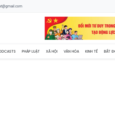
uat@gmail.com
 tăng trưởng kinh tế, ứng phó thiên tai và bảo tồn di sản Óc Eo
ODCASTS
PHÁP LUẬT
XÃ HỘI
VĂN HÓA
KINH TẾ
BẤT Đ