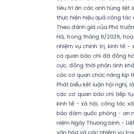
tiêu tri ân các anh hùng liệt
thực hiện hiệu quả công tác
Theo đánh giá của Phó trưở
Hà, trong tháng 6/2026, hoạ
nhiệm vụ chính trị, kinh tế 
cơ quan báo chí đã đồng hàn
cực, đồng thời phản ánh kh
các cơ quan chức năng kịp thờ
Phát biểu kết luận hội nghị,
các cơ quan báo chí tiếp t
kinh tế - xã hội, công tác 
bảo đảm quốc phòng - an ni
niệm Ngày Thương binh - Liệt
văn hóa và các nhiệm vụ trọ