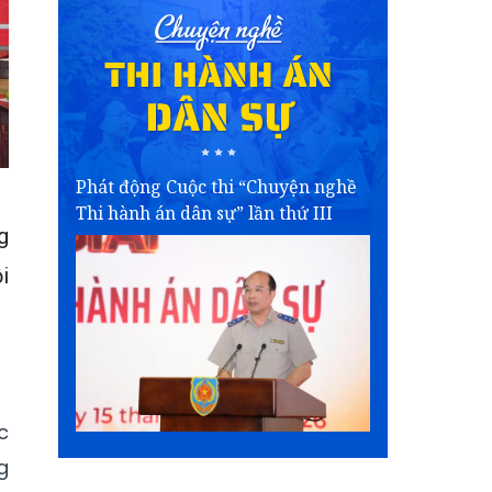
Phát động Cuộc thi “Chuyện nghề
Thi hành án dân sự” lần thứ III
g
i
c
g