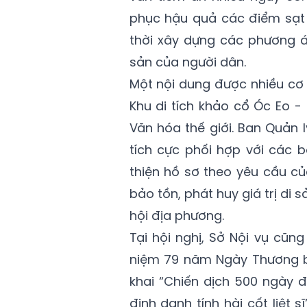
phục hậu quả các điểm sạt l
thời xây dựng các phương 
sản của người dân.
Một nội dung được nhiều cơ 
Khu di tích khảo cổ Óc Eo -
Văn hóa thế giới. Ban Quản 
tích cực phối hợp với các 
thiện hồ sơ theo yêu cầu c
bảo tồn, phát huy giá trị di s
hội địa phương.
Tại hội nghị, Sở Nội vụ cũn
niệm 79 năm Ngày Thương bin
khai “Chiến dịch 500 ngày 
định danh tính hài cốt liệt 