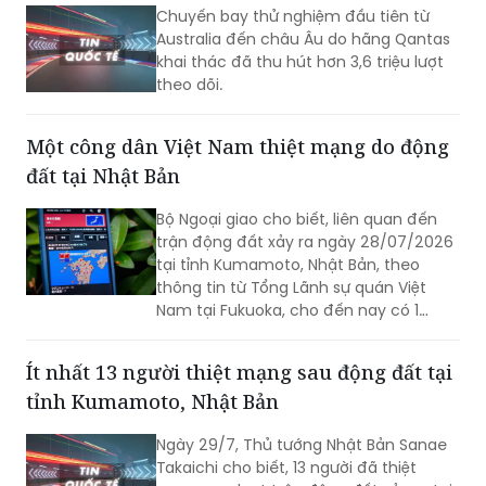
khai thác đã thu hút hơn 3,6 triệu lượt
theo dõi.
Một công dân Việt Nam thiệt mạng do động
đất tại Nhật Bản
Bộ Ngoại giao cho biết, liên quan đến
trận động đất xảy ra ngày 28/07/2026
tại tỉnh Kumamoto, Nhật Bản, theo
thông tin từ Tổng Lãnh sự quán Việt
Nam tại Fukuoka, cho đến nay có 1
công dân Việt Nam thiệt mạng và một
số công dân Việt Nam bị thương trong
Ít nhất 13 người thiệt mạng sau động đất tại
trận động đất.
tỉnh Kumamoto, Nhật Bản
Ngày 29/7, Thủ tướng Nhật Bản Sanae
Takaichi cho biết, 13 người đã thiệt
mạng sau loạt trận động đất xảy ra tại
tỉnh Kumamoto.