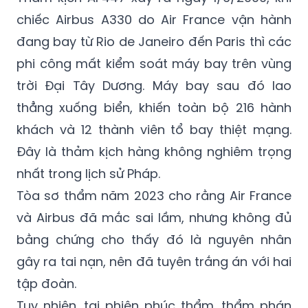
đang bay từ Rio de Janeiro đến Paris thì các
phi công mất kiểm soát máy bay trên vùng
trời Đại Tây Dương. Máy bay sau đó lao
thẳng xuống biển, khiến toàn bộ 216 hành
khách và 12 thành viên tổ bay thiệt mạng.
Đây là thảm kịch hàng không nghiêm trọng
nhất trong lịch sử Pháp.
Tòa sơ thẩm năm 2023 cho rằng Air France
và Airbus đã mắc sai lầm, nhưng không đủ
bằng chứng cho thấy đó là nguyên nhân
gây ra tai nạn, nên đã tuyên trắng án với hai
tập đoàn.
Tuy nhiên, tại phiên phúc thẩm, thẩm phán
Sylvie Madec nhận định cấp sơ thẩm đã bỏ