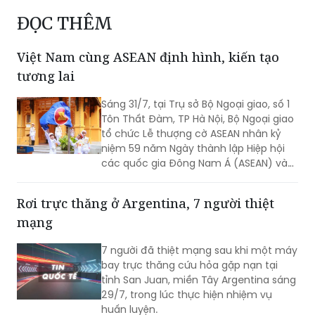
Việt Nam cùng ASEAN định hình, kiến tạo
tương lai
Sáng 31/7, tại Trụ sở Bộ Ngoại giao, số 1
Tôn Thất Đàm, TP Hà Nội, Bộ Ngoại giao
tổ chức Lễ thượng cờ ASEAN nhân kỷ
niệm 59 năm Ngày thành lập Hiệp hội
các quốc gia Đông Nam Á (ASEAN) và
31 năm Việt Nam tham gia ASEAN.
Rơi trực thăng ở Argentina, 7 người thiệt
mạng
7 người đã thiệt mạng sau khi một máy
bay trực thăng cứu hỏa gặp nạn tại
tỉnh San Juan, miền Tây Argentina sáng
29/7, trong lúc thực hiện nhiệm vụ
huấn luyện.
Cựu Tổng thống Hàn Quốc ngồi tù vẫn nhận