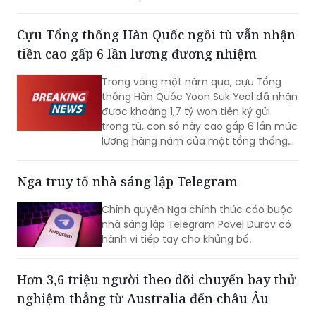
tiền cao gấp 6 lần lương đương nhiệm
Trong vòng một năm qua, cựu Tổng
thống Hàn Quốc Yoon Suk Yeol đã nhận
được khoảng 1,7 tỷ won tiền ký gửi
trong tù, con số này cao gấp 6 lần mức
lương hàng năm của một tổng thống
đương nhiệm. Không những vậy, cựu Đệ
nhất phu nhân Kim Keon-hee cũng ghi
Nga truy tố nhà sáng lập Telegram
nhận mức tiền ký gửi lên tới khoảng 170
triệu won, trở thành phạm nhân nhận
Chính quyền Nga chính thức cáo buộc
được nhiều tiền nhất tại Trại tạm giam
nhà sáng lập Telegram Pavel Durov có
miền Nam Seoul.
hành vi tiếp tay cho khủng bố.
Hơn 3,6 triệu người theo dõi chuyến bay thử
nghiệm thẳng từ Australia đến châu Âu
Chuyến bay thử nghiệm đầu tiên từ
Australia đến châu Âu do hãng Qantas