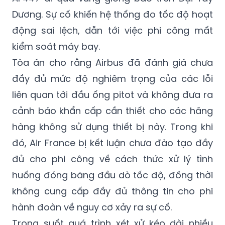
động sai lệch, dẫn tới việc phi công mất
kiểm soát máy bay.
Tòa án cho rằng Airbus đã đánh giá chưa
đầy đủ mức độ nghiêm trọng của các lỗi
liên quan tới đầu ống pitot và không đưa ra
cảnh báo khẩn cấp cần thiết cho các hãng
hàng không sử dụng thiết bị này. Trong khi
đó, Air France bị kết luận chưa đào tạo đầy
đủ cho phi công về cách thức xử lý tình
huống đóng băng đầu dò tốc độ, đồng thời
không cung cấp đầy đủ thông tin cho phi
hành đoàn về nguy cơ xảy ra sự cố.
Trong suốt quá trình xét xử kéo dài nhiều
năm qua, cả Airbus và Air France đều bác