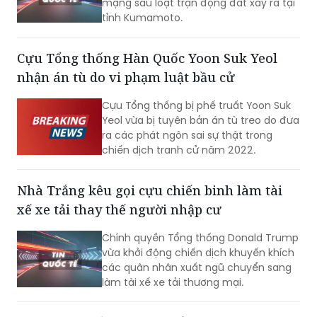
Cựu Tổng thống Hàn Quốc Yoon Suk Yeol
nhận án tù do vi phạm luật bầu cử
Cựu Tổng thống bị phế truất Yoon Suk
Yeol vừa bị tuyên bản án tù treo do đưa
ra các phát ngôn sai sự thật trong
chiến dịch tranh cử năm 2022.
Nhà Trắng kêu gọi cựu chiến binh làm tài
xế xe tải thay thế người nhập cư
Chính quyền Tổng thống Donald Trump
vừa khởi động chiến dịch khuyến khích
các quân nhân xuất ngũ chuyển sang
làm tài xế xe tải thương mại.
Algeria ra mắt công cụ kiểm chứng thông
tin