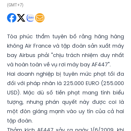
Tòa phúc thẩm tuyên bố rằng hãng hàng
không Air France và tập đoàn sản xuất máy
bay Airbus phải "chịu trách nhiệm duy nhất
và hoàn toàn về vụ rơi máy bay AF447".
Hai doanh nghiệp bị tuyên mức phạt tối đa
đối với pháp nhân là 225.000 EURO (255.000
USD). Mặc dù số tiền phạt mang tính biểu
tượng, nhưng phán quyết này được coi là
một đòn giáng mạnh vào uy tín của cả hai
tập đoàn.
Thảm kịch AF447 xảy ra ngày 1/6/2009, khi
chiếc Airbus A330 do Air France vận hành