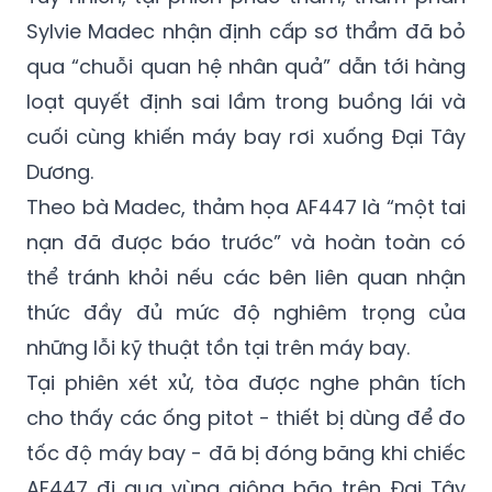
qua “chuỗi quan hệ nhân quả” dẫn tới hàng
loạt quyết định sai lầm trong buồng lái và
cuối cùng khiến máy bay rơi xuống Đại Tây
Dương.
Theo bà Madec, thảm họa AF447 là “một tai
nạn đã được báo trước” và hoàn toàn có
thể tránh khỏi nếu các bên liên quan nhận
thức đầy đủ mức độ nghiêm trọng của
những lỗi kỹ thuật tồn tại trên máy bay.
Tại phiên xét xử, tòa được nghe phân tích
cho thấy các ống pitot - thiết bị dùng để đo
tốc độ máy bay - đã bị đóng băng khi chiếc
AF447 đi qua vùng giông bão trên Đại Tây
Dương. Sự cố khiến hệ thống đo tốc độ hoạt