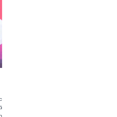
c
á
n