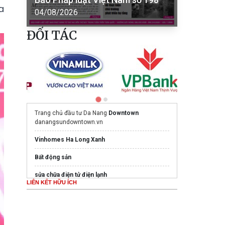
a
04/08/2026
ĐỐI TÁC
Trang chủ đầu tư Da Nang
Downtown
danangsundowntown.vn
Vinhomes Ha Long Xanh
Bất động sản
sửa chữa điện tử điện lạnh
LIÊN KẾT HỮU ÍCH
Mua nước hoa chính hãng tại
Tprofumo.com
Ghế Massage PoongSan chính hãng
poongsankorea.vn