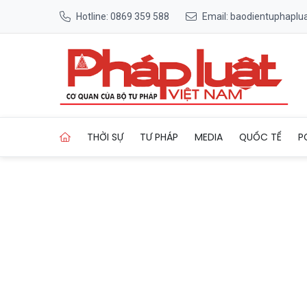
Hotline: 0869 359 588
Email: baodientuphapl
Trang chủ AI trở thành 'đíc
THỜI SỰ
TƯ PHÁP
MEDIA
QUỐC TẾ
P