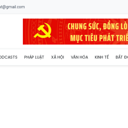
uat@gmail.com
h ngắm' mới của tội phạm mạng
ODCASTS
PHÁP LUẬT
XÃ HỘI
VĂN HÓA
KINH TẾ
BẤT Đ