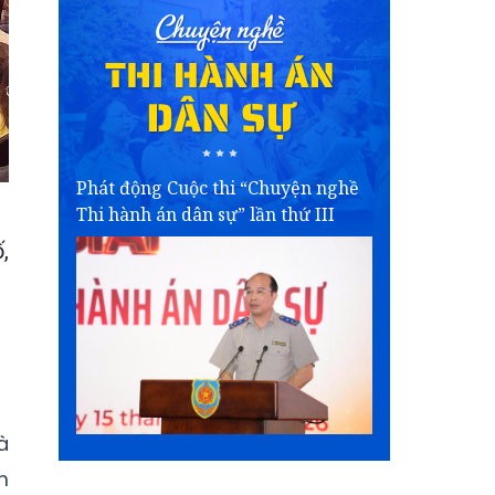
Phát động Cuộc thi “Chuyện nghề
Thi hành án dân sự” lần thứ III
,
à
m