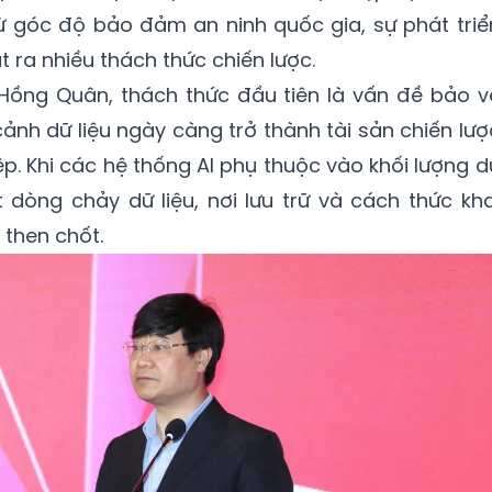
ừ góc độ bảo đảm an ninh quốc gia, sự phát triể
ra nhiều thách thức chiến lược.
 Hồng Quân, thách thức đầu tiên là vấn đề bảo v
cảnh dữ liệu ngày càng trở thành tài sản chiến lượ
p. Khi các hệ thống AI phụ thuộc vào khối lượng d
t dòng chảy dữ liệu, nơi lưu trữ và cách thức kha
 then chốt.