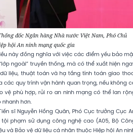
Thống đốc Ngân hàng Nhà nước Việt Nam, Phó Chủ
iệp hội An ninh mạng quốc gia
iều này đồng nghĩa với việc các điểm yếu bảo mậ
lớp ngoài” truyền thống, mà có thể xuất hiện nga
 dữ liệu, thuật toán và hạ tầng tính toán giao thoa
ủa các quy trình vận hành quan trọng, nếu không c
 vệ phù hợp, rủi ro an ninh mạng có thể lan rộn
ộ nhanh hơn.
á, Tiến sĩ Nguyễn Hồng Quân, Phó Cục trưởng Cục A
 tội phạm sử dụng công nghệ cao (A05, Bộ Côn
ệu và Bảo vệ dữ liệu cá nhân thuộc Hiệp hội An nin