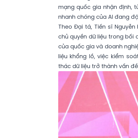
mạng quốc gia nhận định, t
nhanh chóng của AI đang đặt 
Theo Đại tá, Tiến sĩ Nguyễn
chủ quyền dữ liệu trong bối 
của quốc gia và doanh nghiệ
liệu khổng lồ, việc kiểm soá
thác dữ liệu trở thành vấn đề