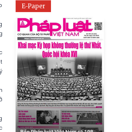
p
E-Paper
g
g
c
t
ý
h
ở
g
c
Báo Pháp luật Việt Nam số 198