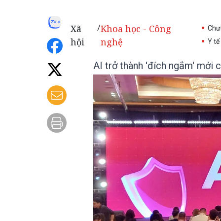
Xã
Khoa học - Công
/
Chươ
hội
nghệ
Y tế
AI trở thành 'đích ngắm' mới