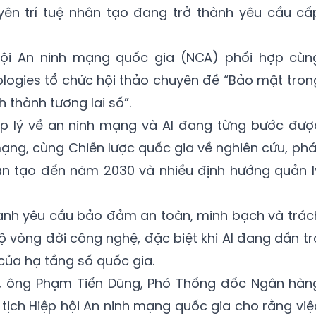
ên trí tuệ nhân tạo đang trở thành yêu cầu cấ
 hội An ninh mạng quốc gia (NCA) phối hợp cùn
logies tổ chức hội thảo chuyên đề “Bảo mật tron
h thành tương lai số”.
áp lý về an ninh mạng và AI đang từng bước đượ
mạng, cùng Chiến lược quốc gia về nghiên cứu, phá
hân tạo đến năm 2030 và nhiều định hướng quản l
nh yêu cầu bảo đảm an toàn, minh bạch và trác
bộ vòng đời công nghệ, đặc biệt khi AI đang dần tr
ủa hạ tầng số quốc gia.
o, ông Phạm Tiến Dũng, Phó Thống đốc Ngân hàn
tịch Hiệp hội An ninh mạng quốc gia cho rằng việ