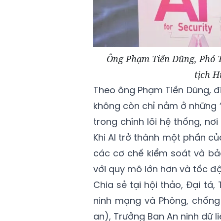
Ông Phạm Tiến Dũng, Phó 
tịch H
Theo ông Phạm Tiến Dũng, đ
không còn chỉ nằm ở những “
trong chính lõi hệ thống, nơi
Khi AI trở thành một phần c
các cơ chế kiểm soát và bảo
với quy mô lớn hơn và tốc đ
Chia sẻ tại hội thảo, Đại t
ninh mạng và Phòng, chống
an), Trưởng Ban An ninh dữ li