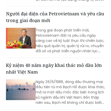
thái phát triển phù hợp với lợi thế riêng
của từng vùng đất.
Người đại diện của Petrovietnam và yêu cầu
trong giai đoạn mới
Trong giai đoạn phát triển mới,
Petrovietnam đặt ra yêu cầu ngày
càng cao về kỷ luật thực thi chiến lược,
hiệu quả quản trị, quản lý rủi ro, chuyển
đổi số và phát triển nguồn nhân lực.
Trong tổng thể đó, đội ngũ Người đại
diện giữ vai trò quan trọng, góp phần
Kỷ niệm 40 năm ngày khai thác mỏ dầu lớn
đưa các định hướng lớn của Tập đoàn
nhất Việt Nam
đi vào thực tiễn hoạt động tại doanh
nghiệp.
Ngày 26/6/1986, dòng dầu thương mại
đầu tiên từ mỏ Bạch Hổ được khai thác,
mở ra một dấu mốc đặc biệt trong lịch
sử ngành dầu khí Việt Nam. Bốn thập
niên sau, Bạch Hổ không chỉ được biết
đến là mỏ dầu lớn nhất cả nước, mà