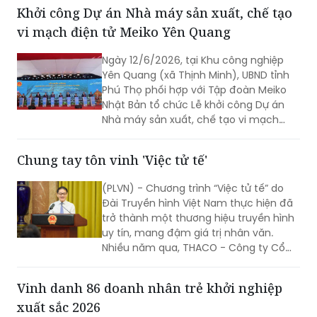
Chủ tịch Hội Doanh nhân Tư nhân Việt
Khởi công Dự án Nhà máy sản xuất, chế tạo
Nam.
vi mạch điện tử Meiko Yên Quang
Ngày 12/6/2026, tại Khu công nghiệp
Yên Quang (xã Thịnh Minh), UBND tỉnh
Phú Thọ phối hợp với Tập đoàn Meiko
Nhật Bản tổ chức Lễ khởi công Dự án
Nhà máy sản xuất, chế tạo vi mạch
điện tử Meiko Yên Quang. Phó Thủ
tướng Hồ Quốc Dũng dự và phát biểu
Chung tay tôn vinh 'Việc tử tế'
tại buổi lễ.
(PLVN) - Chương trình “Việc tử tế” do
Đài Truyền hình Việt Nam thực hiện đã
trở thành một thương hiệu truyền hình
uy tín, mang đậm giá trị nhân văn.
Nhiều năm qua, THACO - Công ty Cổ
phần Tập đoàn Trường Hải đồng hành
cùng VTV với mong muốn lan tỏa
Vinh danh 86 doanh nhân trẻ khởi nghiệp
những hành động đẹp, những tấm
xuất sắc 2026
gương đẹp trong xã hội...