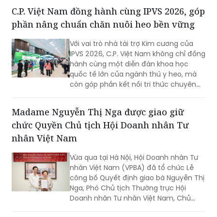
còn trở thành biểu tượng của tầm nhìn
C.P. Việt Nam đồng hành cùng IPVS 2026, góp
chiến lược, năng lực khoa học - công
phần nâng chuẩn chăn nuôi heo bền vững
nghệ và khát vọng làm chủ biển của
người Việt Nam.
Với vai trò nhà tài trợ Kim cương của
IPVS 2026, C.P. Việt Nam không chỉ đồng
hành cùng một diễn đàn khoa học
quốc tế lớn của ngành thú y heo, mà
còn góp phần kết nối tri thức chuyên
môn với thực tiễn chăn nuôi tại Việt
Nam. Thông qua hội thảo vệ tinh, gian
Madame Nguyễn Thị Nga được giao giữ
hàng triển lãm và các nghiên cứu được
chức Quyền Chủ tịch Hội Doanh nhân Tư
giới thiệu tại hội nghị, doanh nghiệp tiếp
tục khẳng định định hướng phát triển
nhân Việt Nam
chăn nuôi theo hướng an toàn sinh
học, phòng bệnh chủ động và bền
Vừa qua tại Hà Nội, Hội Doanh nhân Tư
vững.
nhân Việt Nam (VPBA) đã tổ chức Lễ
công bố Quyết định giao bà Nguyễn Thị
Nga, Phó Chủ tịch Thường trực Hội
Doanh nhân Tư nhân Việt Nam, Chủ
tịch Tập đoàn BRG, giữ chức vụ Quyền