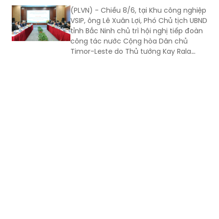
(PLVN) - Chiều 8/6, tại Khu công nghiệp
VSIP, ông Lê Xuân Lợi, Phó Chủ tịch UBND
tỉnh Bắc Ninh chủ trì hội nghị tiếp đoàn
công tác nước Cộng hòa Dân chủ
Timor-Leste do Thủ tướng Kay Rala
Xanana Gusmão dẫn đầu đến thăm và
làm việc.