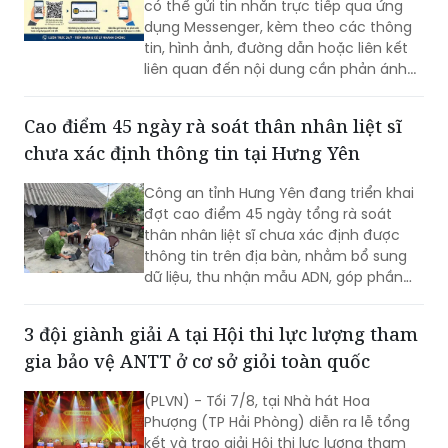
có thể gửi tin nhắn trực tiếp qua ứng
dụng Messenger, kèm theo các thông
tin, hình ảnh, đường dẫn hoặc liên kết
liên quan đến nội dung cần phản ánh...
Cao điểm 45 ngày rà soát thân nhân liệt sĩ
chưa xác định thông tin tại Hưng Yên
Công an tỉnh Hưng Yên đang triển khai
đợt cao điểm 45 ngày tổng rà soát
thân nhân liệt sĩ chưa xác định được
thông tin trên địa bàn, nhằm bổ sung
dữ liệu, thu nhận mẫu ADN, góp phần
xác định danh tính hài cốt liệt sĩ còn
thiếu thông tin.
3 đội giành giải A tại Hội thi lực lượng tham
gia bảo vệ ANTT ở cơ sở giỏi toàn quốc
(PLVN) - Tối 7/8, tại Nhà hát Hoa
Phượng (TP Hải Phòng) diễn ra lễ tổng
kết và trao giải Hội thi lực lượng tham