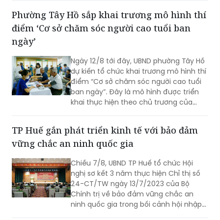
những tuyến đường được chỉnh trang,
Phường Tây Hồ sắp khai trương mô hình thí
hàng cây, bồn hoa được chăm sóc đến
điểm ‘Cơ sở chăm sóc người cao tuổi ban
các ao hồ được cải tạo, làm sạch…, tất
cả đều thể hiện sự vào cuộc của cả hệ
ngày’
thống chính trị cùng sự đồng thuận
của Nhân dân với mục tiêu lấy người
Ngày 12/8 tới đây, UBND phường Tây Hồ
dân làm trung tâm, lấy chất lượng
dự kiến tổ chức khai trương mô hình thí
cuộc sống làm thước đo cho sự phát
điểm “Cơ sở chăm sóc người cao tuổi
triển.
ban ngày”. Đây là mô hình được triển
khai thực hiện theo chủ trương của
Thành phố Hà Nội về thí điểm mô hình
chăm sóc người cao tuổi ban ngày tại
TP Huế gắn phát triển kinh tế với bảo đảm
xã, phường.
vững chắc an ninh quốc gia
Chiều 7/8, UBND TP Huế tổ chức Hội
nghị sơ kết 3 năm thực hiện Chỉ thị số
24-CT/TW ngày 13/7/2023 của Bộ
Chính trị về bảo đảm vững chắc an
ninh quốc gia trong bối cảnh hội nhập
quốc tế toàn diện, sâu rộng.