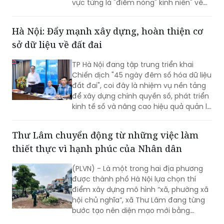
vực từng là "điểm nóng" kinh niên" về
úng ngập đã ghi nhận sự cải thiện đáng
kể.
Hà Nội: Đẩy mạnh xây dựng, hoàn thiện cơ
sở dữ liệu về đất đai
TP Hà Nội đang tập trung triển khai
Chiến dịch "45 ngày đêm số hóa dữ liệu
đất đai", coi đây là nhiệm vụ nền tảng
để xây dựng chính quyền số, phát triển
kinh tế số và nâng cao hiệu quả quản lý
nhà nước về đất đai và đã đạt được
những kết quả rất đáng chú ý.
Thư Lâm chuyển động từ những việc làm
thiết thực vì hạnh phúc của Nhân dân
(PLVN) - Là một trong hai địa phương
được thành phố Hà Nội lựa chọn thí
điểm xây dựng mô hình “xã, phường xã
hội chủ nghĩa”, xã Thư Lâm đang từng
bước tạo nên diện mạo mới bằng
những việc làm cụ thể, thiết thực. Từ