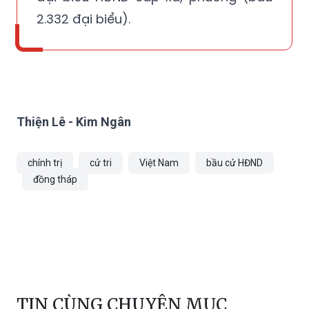
2.332 đại biểu).
Thiện Lê - Kim Ngân
chính trị
cử tri
Việt Nam
bầu cử HĐND
đồng tháp
TIN CÙNG CHUYÊN MỤC