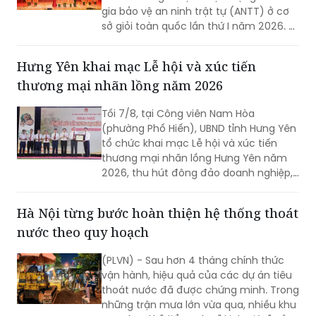
gia bảo vệ an ninh trật tự (ANTT) ở cơ
sở giỏi toàn quốc lần thứ I năm 2026. 3
đội đến từ Hà Nội, TP Hồ Chí Minh và Hải
Phòng giảnh giải cao nhất.
Hưng Yên khai mạc Lễ hội và xúc tiến
thương mại nhãn lồng năm 2026
Tối 7/8, tại Công viên Nam Hòa
(phường Phố Hiến), UBND tỉnh Hưng Yên
tổ chức khai mạc Lễ hội và xúc tiến
thương mại nhãn lồng Hưng Yên năm
2026, thu hút đông đảo doanh nghiệp,
hợp tác xã, nhà vườn và du khách
tham dự.
Hà Nội từng bước hoàn thiện hệ thống thoát
nước theo quy hoạch
(PLVN) - Sau hơn 4 tháng chính thức
vận hành, hiệu quả của các dự án tiêu
thoát nước đã được chứng minh. Trong
những trận mưa lớn vừa qua, nhiều khu