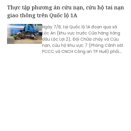
Thực tập phương án cứu nạn, cứu hộ tai nạn
giao thông trên Quốc lộ 1A
Ngày 7/8, tại Quốc lộ 1A đoạn qua xã
Lộc An (khu vực trước Cửa hàng Xăng
dầu Lộc Lợi 2), Đội Chữa cháy và Cứu
nạn, cứu hộ khu vực 7 (Phòng Cảnh sát
PCCC và CNCH Công an TP Huế) phối
hợp UBND xã Lộc An tổ chức thực tập
phương án cứu nạn, cứu hộ đối với tình
huống tai nạn giao thông đường bộ có
huy động nhiều lực lượng, phương tiện
tham gia.