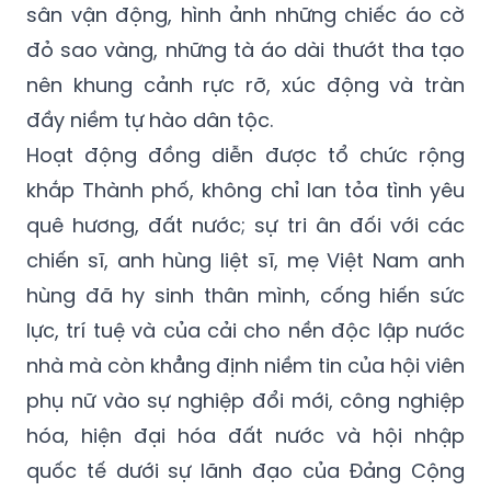
sân vận động, hình ảnh những chiếc áo cờ
đỏ sao vàng, những tà áo dài thướt tha tạo
nên khung cảnh rực rỡ, xúc động và tràn
đầy niềm tự hào dân tộc.
Hoạt động đồng diễn được tổ chức rộng
khắp Thành phố, không chỉ lan tỏa tình yêu
quê hương, đất nước; sự tri ân đối với các
chiến sĩ, anh hùng liệt sĩ, mẹ Việt Nam anh
hùng đã hy sinh thân mình, cống hiến sức
lực, trí tuệ và của cải cho nền độc lập nước
nhà mà còn khẳng định niềm tin của hội viên
phụ nữ vào sự nghiệp đổi mới, công nghiệp
hóa, hiện đại hóa đất nước và hội nhập
quốc tế dưới sự lãnh đạo của Đảng Cộng