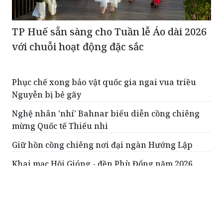
TP Huế sẵn sàng cho Tuần lễ Áo dài 2026
với chuỗi hoạt động đặc sắc
Phục chế xong bảo vật quốc gia ngai vua triều
Nguyễn bị bẻ gãy
Nghệ nhân 'nhí' Bahnar biểu diễn cồng chiêng
mừng Quốc tế Thiếu nhi
Giữ hồn cồng chiêng nơi đại ngàn Hướng Lập
Khai mạc Hội Gióng - đền Phù Đổng năm 2026
Trao bằng công nhận Bảo vật quốc gia với bia Ma
Nhai gần 700 tuổi
ĐỌC THÊM