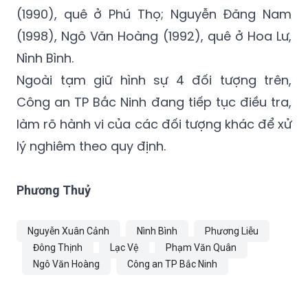
ở giai đoạn chuẩn bị phạm tội, gồm: Nguyễn
Xuân Cảnh (SN 1992), Nguyễn Văn Dũng
(1990), quê ở Phú Thọ; Nguyễn Đăng Nam
(1998), Ngô Văn Hoàng (1992), quê ở Hoa Lư,
Nình Bình.
Ngoài tạm giữ hình sự 4 đối tượng trên,
Công an TP Bắc Ninh đang tiếp tục điều tra,
làm rõ hành vi của các đối tượng khác để xử
lý nghiêm theo quy định.
Phương Thuỷ
Nguyễn Xuân Cảnh
Nình Bình
Phương Liễu
Đông Thịnh
Lạc Vệ
Phạm Văn Quân