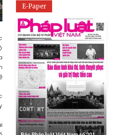
E-Paper
c
ộ
a
h
ệ
c
y
i
ố
Báo Pháp luật Việt Nam số 201