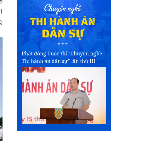
ề
t
g
Phát động Cuộc thi “Chuyện nghề
Thi hành án dân sự” lần thứ III