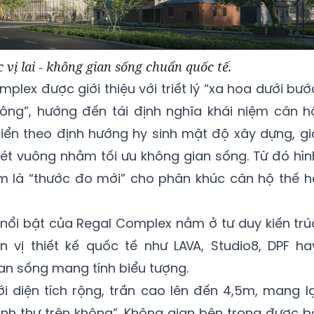
 vị lai - không gian sống chuẩn quốc tế.
plex được giới thiệu với triết lý “xa hoa dưới bướ
hông”, hướng đến tái định nghĩa khái niệm căn h
iển theo định hướng hy sinh mật độ xây dựng, gi
ét vuông nhằm tối ưu không gian sống. Từ đó hìn
m là “thước đo mới” cho phân khúc căn hộ thế h
nổi bật của Regal Complex nằm ở tư duy kiến trú
n vị thiết kế quốc tế như LAVA, Studio8, DPF ha
n sống mang tính biểu tượng.
i diện tích rộng, trần cao lên đến 4,5m, mang lạ
nh thự trên không”. Không gian bên trong được b