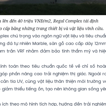
n lên đến 40 triệu VNĐ/m2, Regal Complex tái định
o cấp bằng những trang thiết bị và vật liệu vĩnh cửu.
plex chú trọng vào ngôn ngữ vật liệu và tiêu chuẩ
ụng đá tự nhiên Marble, sàn gỗ cao cấp dày 12mm
 âm trần VRF nhằm đảm bảo tính thẩm mỹ và hiệ
ính toán theo tiêu chuẩn quốc tế về chỉ số hoà
óp phần nâng cao trải nghiệm thị giác. Ngoài ra
cản tia UV, cùng vật liệu thân thiện môi trường v
 giảm thiểu tiếng ồn, tạo nên không gian sống yê
n ích theo mô hình tích hợp, hướng đến trải nghiệ