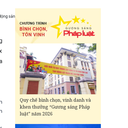
động sản
g
x
a
Quy chế bình chọn, vinh danh và
n
khen thưởng “Gương sáng Pháp
n
luật” năm 2026