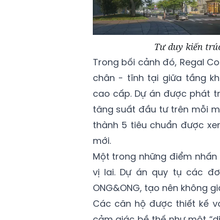
Tư duy kiến trúc
Trong bối cảnh đó, Regal Com
chân - tĩnh tại giữa tầng k
cao cấp. Dự án được phát tr
tăng suất đầu tư trên mỗi m
thành 5 tiêu chuẩn được xe
mới.
Một trong những điểm nhấn 
vị lai. Dự án quy tụ các đơ
ONG&ONG, tạo nên không gia
Các căn hộ được thiết kế vớ
cảm giác bề thế như một “di