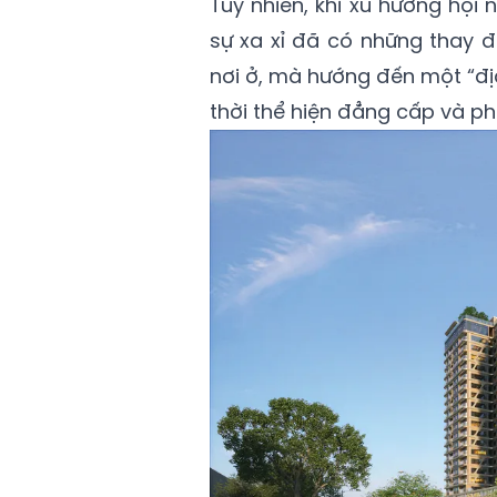
Tuy nhiên, khi xu hướng hộ
sự xa xỉ đã có những thay đổ
nơi ở, mà hướng đến một “đị
thời thể hiện đẳng cấp và ph