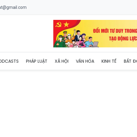
uat@gmail.com
 định hình chuẩn sống mới tại Regal Complex
ODCASTS
PHÁP LUẬT
XÃ HỘI
VĂN HÓA
KINH TẾ
BẤT Đ