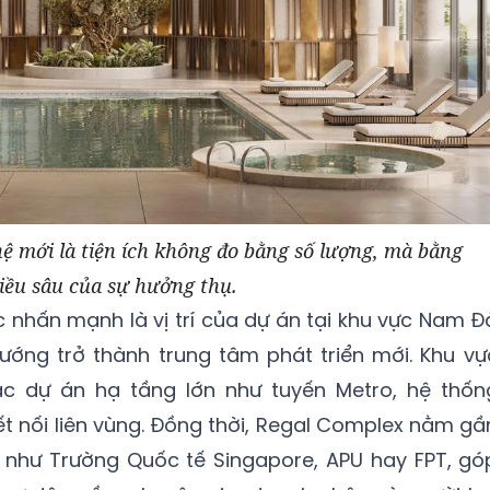
ệ mới là tiện ích không đo bằng số lượng, mà bằng
iều sâu của sự hưởng thụ.
 nhấn mạnh là vị trí của dự án tại khu vực Nam Đ
ướng trở thành trung tâm phát triển mới. Khu vự
ác dự án hạ tầng lớn như tuyến Metro, hệ thốn
ết nối liên vùng. Đồng thời, Regal Complex nằm gầ
 như Trường Quốc tế Singapore, APU hay FPT, gó