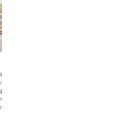
à
c
g
n
p