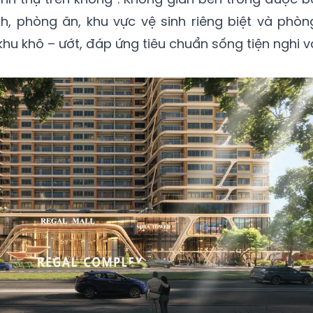
h, phòng ăn, khu vực vệ sinh riêng biệt và phòn
hu khô – ướt, đáp ứng tiêu chuẩn sống tiện nghi v