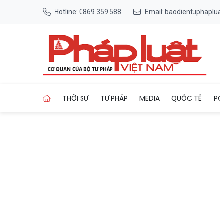
Hotline: 0869 359 588
Email: baodientuphapl
Trang chủ 5 tiêu chuẩn vàng
THỜI SỰ
TƯ PHÁP
MEDIA
QUỐC TẾ
P