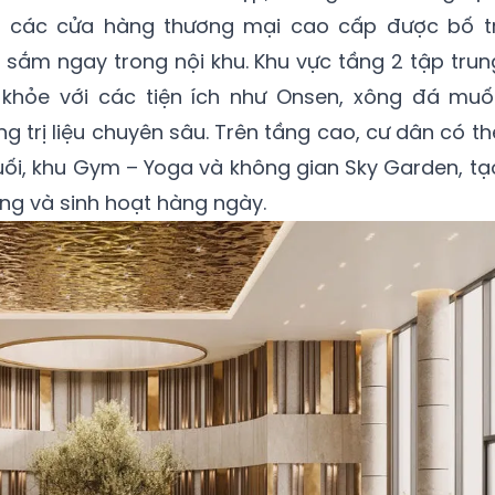
ế, các cửa hàng thương mại cao cấp được bố tr
ắm ngay trong nội khu. Khu vực tầng 2 tập trun
khỏe với các tiện ích như Onsen, xông đá muối
g trị liệu chuyên sâu. Trên tầng cao, cư dân có th
ối, khu Gym – Yoga và không gian Sky Garden, tạ
ng và sinh hoạt hàng ngày.