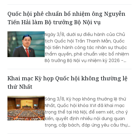
vụ Nguyễn Thị Hà đã thông tin về kết
quả sắp xếp các thôn, tổ dân phố trên
Quốc hội phê chuẩn bổ nhiệm ông Nguyễn
toàn quốc.
Tiến Hải làm Bộ trưởng Bộ Nội vụ
Ngày 3/8, dưới sự điều hành của Chủ
tịch Quốc hội Trần Thanh Mẫn, Quốc
hội tiến hành công tác nhân sự thuộc
thẩm quyền, phê chuẩn việc bổ nhiệm
Bộ trưởng Bộ Nội vụ nhiệm kỳ 2026 -
2031 đối với ông Nguyễn Tiến Hải, Ủy
viên Ban Chấp hành Trung ương Đảng,
Khai mạc Kỳ họp Quốc hội không thường lệ
quyền Bộ trưởng Bộ Nội vụ.
thứ Nhất
Sáng 3/8, Kỳ họp không thường lệ thứ
Nhất, Quốc hội khóa XVI đã khai mạc
trọng thể tại Hà Nội, để xem xét, cho ý
kiến, quyết định nhiều nội dung quan
trọng, cấp bách, đáp ứng yêu cầu thực
tiễn, vì sự phát triển nhanh, bền vững
của đất nước.