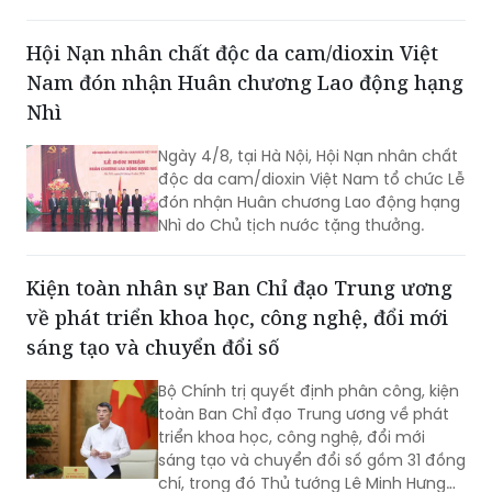
phần nâng cao sức mạnh tổng hợp
quốc gia; là cầu nối giữa Việt Nam với
Hội Nạn nhân chất độc da cam/dioxin Việt
thế giới...
Nam đón nhận Huân chương Lao động hạng
Nhì
Ngày 4/8, tại Hà Nội, Hội Nạn nhân chất
độc da cam/dioxin Việt Nam tổ chức Lễ
đón nhận Huân chương Lao động hạng
Nhì do Chủ tịch nước tặng thưởng.
Kiện toàn nhân sự Ban Chỉ đạo Trung ương
về phát triển khoa học, công nghệ, đổi mới
sáng tạo và chuyển đổi số
Bộ Chính trị quyết định phân công, kiện
toàn Ban Chỉ đạo Trung ương về phát
triển khoa học, công nghệ, đổi mới
sáng tạo và chuyển đổi số gồm 31 đồng
chí, trong đó Thủ tướng Lê Minh Hưng