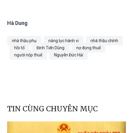
Hà Dung
nhà thầu phụ
năng lực hành vi
nhà thầu chính
hồi tố
Đinh Tiến Dũng
nợ đọng thuế
người nộp thuế
Nguyễn Đức Hải
TIN CÙNG CHUYÊN MỤC