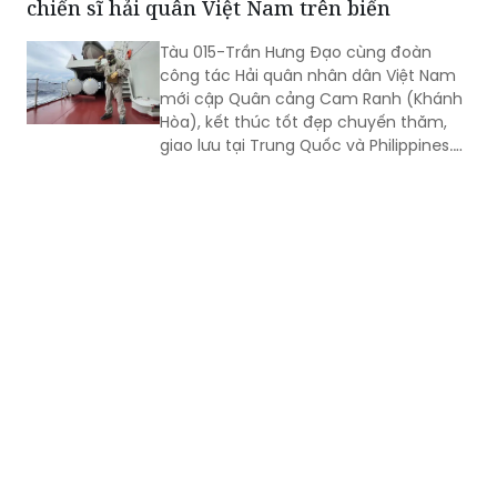
chiến sĩ hải quân Việt Nam trên biển
Tàu 015-Trần Hưng Đạo cùng đoàn
công tác Hải quân nhân dân Việt Nam
mới cập Quân cảng Cam Ranh (Khánh
Hòa), kết thúc tốt đẹp chuyến thăm,
giao lưu tại Trung Quốc và Philippines.
Trong điều kiện hoạt động liên tục trên
biển, tàu đã duy trì nghiêm các chế độ
trực sẵn sàng chiến đấu, trực canh, đi
ca; tổ chức luyện tập các phương án...