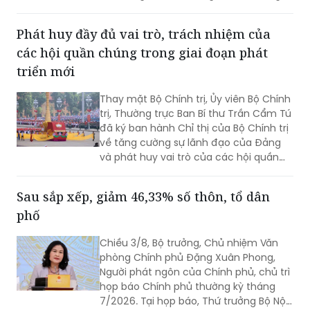
làm Trưởng Ban.
Phát huy đầy đủ vai trò, trách nhiệm của
các hội quần chúng trong giai đoạn phát
triển mới
Thay mặt Bộ Chính trị, Ủy viên Bộ Chính
trị, Thường trực Ban Bí thư Trần Cẩm Tú
đã ký ban hành Chỉ thị của Bộ Chính trị
về tăng cường sự lãnh đạo của Đảng
và phát huy vai trò của các hội quần
chúng trong giai đoạn phát triển mới
(Chỉ thị số 11-CT/TW)
Sau sắp xếp, giảm 46,33% số thôn, tổ dân
phố
Chiều 3/8, Bộ trưởng, Chủ nhiệm Văn
phòng Chính phủ Đặng Xuân Phong,
Người phát ngôn của Chính phủ, chủ trì
họp báo Chính phủ thường kỳ tháng
7/2026. Tại họp báo, Thứ trưởng Bộ Nội