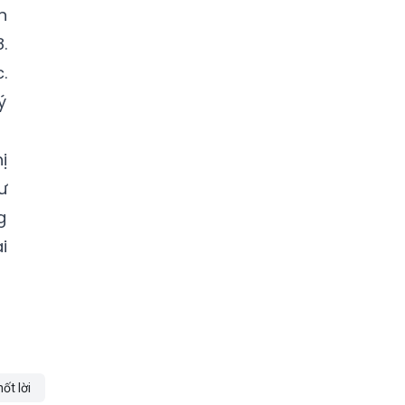
n
.
.
ý
ị
ư
g
i
hốt lời