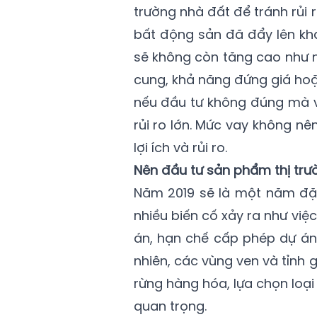
trường nhà đất để tránh rủi r
bất động sản đã đẩy lên khá
sẽ không còn tăng cao như 
cung, khả năng đứng giá hoặ
nếu đầu tư không đúng mà v
rủi ro lớn. Mức vay không n
lợi ích và rủi ro.
Nên đầu tư sản phẩm thị trư
Năm 2019 sẽ là một năm đặc 
nhiều biến cố xảy ra như việc
án, hạn chế cấp phép dự án 
nhiên, các vùng ven và tỉnh 
rừng hàng hóa, lựa chọn loạ
quan trọng.