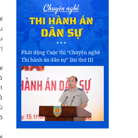
i
u
u
ị
Phát động Cuộc thi “Chuyện nghề
Thi hành án dân sự” lần thứ III
i
à
t
ả
ù
à
i