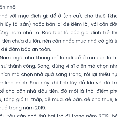
căn nhỏ
hà với mục đích gì: để ở (an cư), cho thuê (kha
h lũy tài sản) hoặc bán lại để kiếm lời, với căn đầ
ừng ham nhà to. Đặc biệt là các gia đình trẻ th
 tiền chưa đủ lớn, nên cân nhắc mua nhà có giá tr
ả để đảm bảo an toàn.
 Nam, ngôi nhà không chỉ là nơi để ở mà còn là tà
o sự thành công. Song, đừng vì sĩ diện mà chọn nh
hích mà chọn nhà quá sang trọng, rồi lại thiếu hụ
m khó mình. Sau này khi tích lũy đủ lớn và đã tr
ể cho căn nhà đầu tiên, đó mới là thời điểm ph
 tổng giá trị thấp, dễ mua, dễ bán, dễ cho thuê, l
quả trong năm 2019.
u tậu căn nhà thứ hai trở đi trong năm 2019, bà