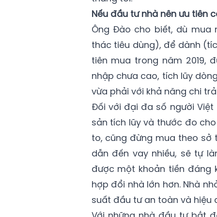
Nếu đầu tư nhà nên ưu tiên 
Ông Đào cho biết, dù mua n
thác tiêu dùng), để dành (tíc
tiên mua trong năm 2019, đ
nhập chưa cao, tích lũy dòng
vừa phải với khả năng chi tr
Đối với đại đa số người Việt
sản tích lũy và thước đo ch
to, cũng đừng mua theo sở t
dẫn đến vay nhiều, sẽ tự là
được một khoản tiền đáng k
hợp đổi nhà lớn hơn. Nhà nhỏ,
suất đầu tư an toàn và hiệu 
Với những nhà đầu tư bắt đầ