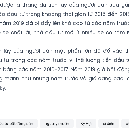
được là thặng dư tích lũy của người dân sau gầ
 đầu tư trong khoảng thời gian từ 2015 đến 2018
năm 2019 đã bị đẩy lên khá cao từ các năm trước
sẽ chốt lời, nhà đầu tư mới ít nhiều sẽ có tâm l
ch lũy của người dân một phần lớn đã đổ vào th
tư trong các năm trước, vì thế lượng tiền đầu t
nh bằng các năm 2016-2017. Năm 2019 giá bất độn
g mạnh như những năm trước và giá càng cao lạ
kỹ.
ầu tư bất động sản
ngoài ý muốn
Kỷ Hợi
sĩ diện
c