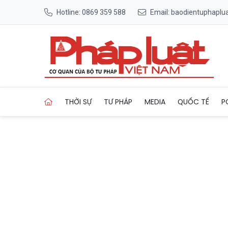
Hotline: 0869 359 588
Email: baodientuphapl
Trang chủ 4 khuyến nghị đầ
THỜI SỰ
TƯ PHÁP
MEDIA
QUỐC TẾ
P