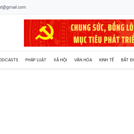
uat@gmail.com
u tư địa ốc không nên bỏ qua năm Kỷ Hợi
ODCASTS
PHÁP LUẬT
XÃ HỘI
VĂN HÓA
KINH TẾ
BẤT Đ