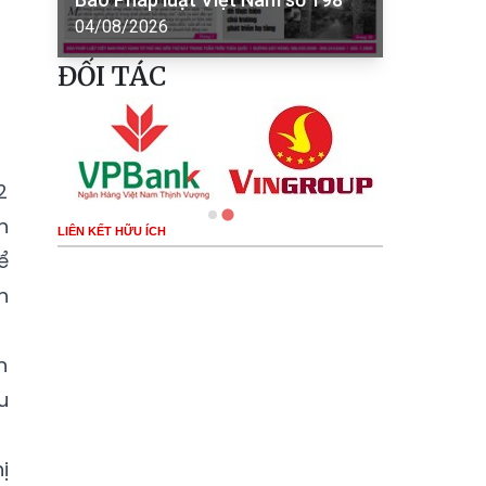
04/08/2026
ĐỐI TÁC
2
h
LIÊN KẾT HỮU ÍCH
ể
h
n
u
ị