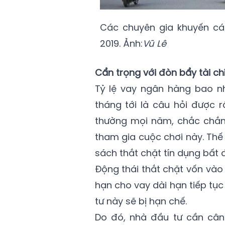
Các chuyên gia khuyến cá
2019. Ảnh:
Vũ Lê
Cẩn trọng với đòn bẩy tài ch
Tỷ lệ vay ngân hàng bao nh
tháng tới là câu hỏi được r
thường mọi năm, chắc chắn 
tham gia cuộc chơi này. Thế
sách thắt chặt tín dụng bất 
Động thái thắt chặt vốn vào
hạn cho vay dài hạn tiếp tụ
tư này sẽ bị hạn chế.
Do đó, nhà đầu tư cần cân