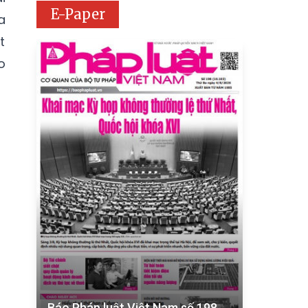
E-Paper
a
t
o
Báo Pháp luật Việt Nam số 198