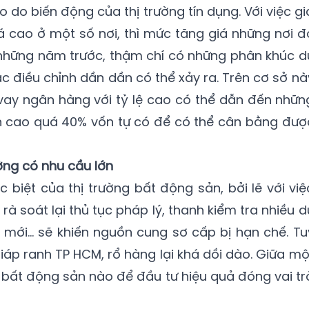
o do biến động của thị trường tín dụng. Với việc gi
 cao ở một số nơi, thì mức tăng giá những nơi đ
những năm trước, thậm chí có những phân khúc d
c điều chỉnh dần dần có thể xảy ra. Trên cơ sở nà
ay ngân hàng với tỷ lệ cao có thể dẫn đến nhữn
ên cao quá 40% vốn tự có để có thể cân bằng đượ
ờng có nhu cầu lớn
biệt của thị trường bất động sản, bởi lẽ với việ
 rà soát lại thủ tục pháp lý, thanh kiểm tra nhiều d
mới... sẽ khiến nguồn cung sơ cấp bị hạn chế. Tu
giáp ranh TP HCM, rổ hàng lại khá dồi dào. Giữa mộ
i bất động sản nào để đầu tư hiệu quả đóng vai tr