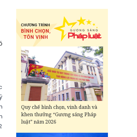
ó
c
ỷ
n
Quy chế bình chọn, vinh danh và
khen thưởng “Gương sáng Pháp
n
luật” năm 2026
2