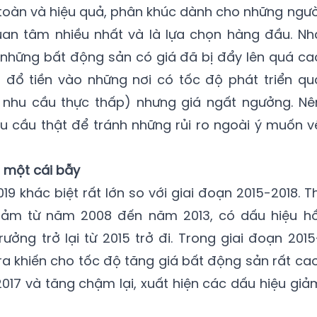
toàn và hiệu quả, phân khúc dành cho những ngườ
an tâm nhiều nhất và là lựa chọn hàng đầu. Nh
 những bất động sản có giá đã bị đẩy lên quá ca
h đổ tiền vào những nơi có tốc độ phát triển qu
 nhu cầu thực thấp) nhưng giá ngất ngưởng. Nê
u cầu thật để tránh những rủi ro ngoài ý muốn v
 một cái bẫy
 khác biệt rất lớn so với giai đoạn 2015-2018. Th
iảm từ năm 2008 đến năm 2013, có dấu hiệu hồ
ưởng trở lại từ 2015 trở đi. Trong giai đoạn 2015
 ra khiến cho tốc độ tăng giá bất động sản rất cao
2017 và tăng chậm lại, xuất hiện các dấu hiệu giả