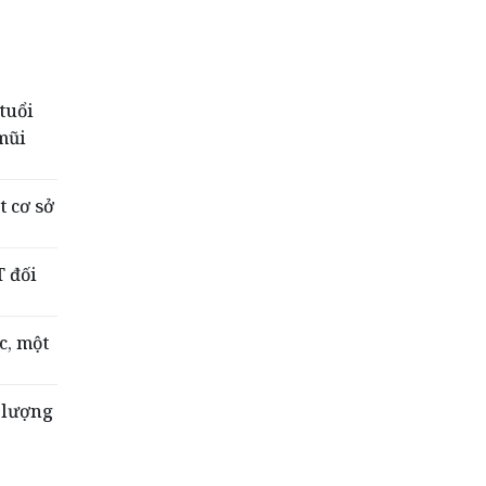
tuổi
mũi
t cơ sở
 đối
c, một
 lượng