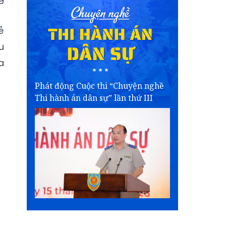
ẻ
u
a
Phát động Cuộc thi “Chuyện nghề
Thi hành án dân sự” lần thứ III