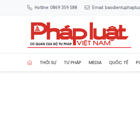
Hotline: 0869 359 588
Email: baodientuphapl
Trang chủ 4 bé sơ sinh Bắc 
THỜI SỰ
TƯ PHÁP
MEDIA
QUỐC TẾ
P