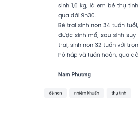
sinh 1,6 kg, là em bé thụ ti
qua đời 9h30.
Bé trai sinh non 34 tuần tuổi,
được sinh mổ, sau sinh suy h
trai, sinh non 32 tuần với tr
hô hấp và tuần hoàn, qua đời
Nam Phương
đẻ non
nhiễm khuẩn
thụ tinh