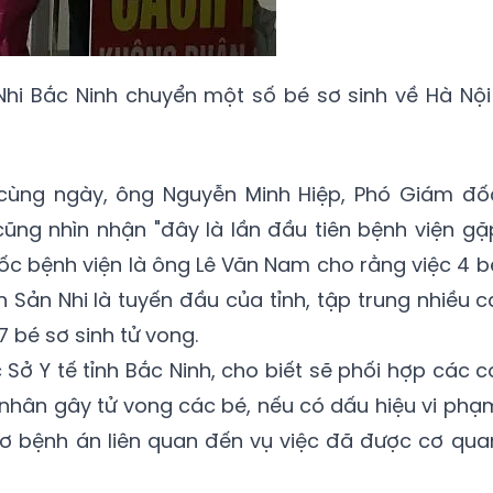
 Nhi Bắc Ninh chuyển một số bé sơ sinh về Hà Nội
cùng ngày, ông Nguyễn Minh Hiệp, Phó Giám đố
cũng nhìn nhận "đây là lần đầu tiên bệnh viện gặ
ốc bệnh viện là ông Lê Văn Nam cho rằng việc 4 b
n Sản Nhi là tuyến đầu của tỉnh, tập trung nhiều c
 bé sơ sinh tử vong.
Sở Y tế tỉnh Bắc Ninh, cho biết sẽ phối hợp các c
nhân gây tử vong các bé, nếu có dấu hiệu vi phạ
 sơ bệnh án liên quan đến vụ việc đã được cơ qua