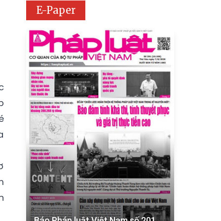
E-Paper
c
p
é
a
ơ
m
n
Báo Pháp luật Việt Nam số 201