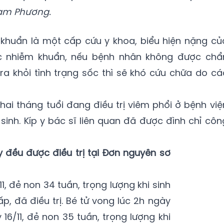
am Phương.
 khuẩn là một cấp cứu y khoa, biểu hiện nặng củ
ốc nhiễm khuẩn, nếu bệnh nhân không được chẩ
 ra khỏi tình trạng sốc thì sẽ khó cứu chữa do cá
 hai tháng tuổi đang điều trị viêm phổi ở bệnh việ
sinh. Kíp y bác sĩ liên quan đã được đình chỉ côn
 đều được điều trị tại Đơn nguyên sơ
11, đẻ non 34 tuần, trọng lượng khi sinh
ấp, đã điều trị. Bé tử vong lúc 2h ngày
y 16/11, đẻ non 35 tuần, trọng lượng khi