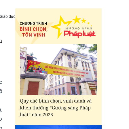
 Giáo dục
u
c
ã
Quy chế bình chọn, vinh danh và
khen thưởng “Gương sáng Pháp
,
luật” năm 2026
o
g