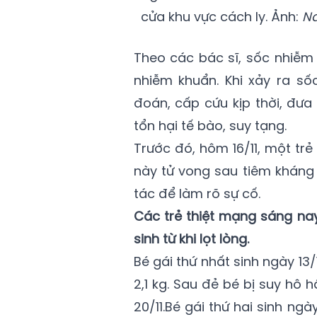
cửa khu vực cách ly. Ảnh:
N
Theo các bác sĩ, sốc nhiễm
nhiễm khuẩn. Khi xảy ra s
đoán, cấp cứu kịp thời, đưa
tổn hại tế bào, suy tạng.
Trước đó, hôm 16/11, một trẻ
này tử vong sau tiêm kháng 
tác để làm rõ sự cố.
Các trẻ thiệt mạng sáng nay
sinh từ khi lọt lòng.
Bé gái thứ nhất sinh ngày 13/
2,1 kg. Sau đẻ bé bị suy hô h
20/11.Bé gái thứ hai sinh ngà