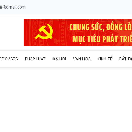
uat@gmail.com
Ninh tử vong do 'sốc nhiễm khuẩn'
ODCASTS
PHÁP LUẬT
XÃ HỘI
VĂN HÓA
KINH TẾ
BẤT Đ