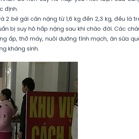
c định.
à 2 bé gái cân nặng từ 1,6 kg đến 2,3 kg, đều là tr
uần bị suy hô hấp nặng sau khi chào đời. Các chá
lồng ấp, thở máy, nuôi dưỡng tĩnh mạch, ăn sữa qu
ng kháng sinh.