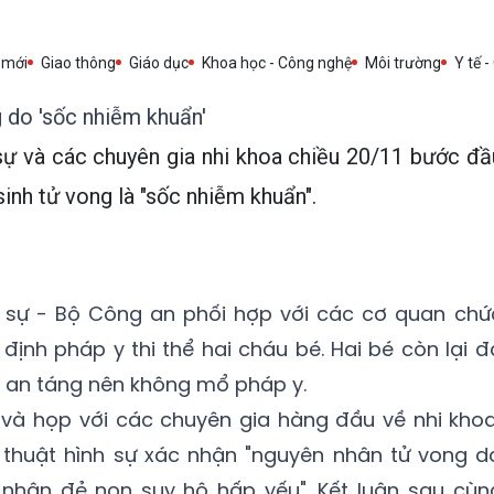
 mới
Giao thông
Giáo dục
Khoa học - Công nghệ
Môi trường
Y tế -
 do 'sốc nhiễm khuẩn'
sự và các chuyên gia nhi khoa chiều 20/11 bước đầ
sinh tử vong là "sốc nhiễm khuẩn".
h sự - Bộ Công an phối hợp với các cơ quan chứ
ịnh pháp y thi thể hai cháu bé. Hai bé còn lại đ
 an táng nên không mổ pháp y.
 và họp với các chuyên gia hàng đầu về nhi khoa
thuật hình sự xác nhận "nguyên nhân tử vong d
nhân đẻ non suy hô hấp yếu". Kết luận sau cùn