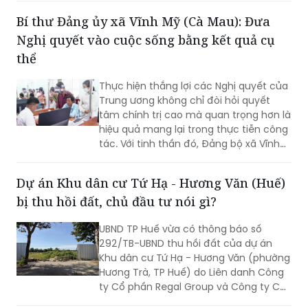
trình cơ bản hoàn thành, song công tác
Bí thư Đảng ủy xã Vĩnh Mỹ (Cà Mau): Đưa
giải phóng mặt bằng vẫn là "nút thắt"
Nghị quyết vào cuộc sống bằng kết quả cụ
cần sớm tháo gỡ để bảo đảm tiến độ
chung.
thể
Thực hiện thắng lợi các Nghị quyết của
Trung ương không chỉ đòi hỏi quyết
tâm chính trị cao mà quan trọng hơn là
hiệu quả mang lại trong thực tiễn công
tác. Với tinh thần đó, Đảng bộ xã Vĩnh
Mỹ xác định lấy chất lượng thực thi làm
thước đo năng lực lãnh đạo, xây dựng
Dự án Khu dân cư Tứ Hạ - Hương Văn (Huế)
đội ngũ cán bộ đủ phẩm chất, năng
bị thu hồi đất, chủ đầu tư nói gì?
lực, trách nhiệm, đưa các chủ trương
của Đảng đi vào cuộc sống. Từ đó tạo
UBND TP Huế vừa có thông báo số
chuyển biến rõ nét trong phát triển kinh
292/TB-UBND thu hồi đất của dự án
tế - xã hội và nâng cao đời sống Nhân
Khu dân cư Tứ Hạ - Hương Văn (phường
dân.
Hương Trà, TP Huế) do Liên danh Công
ty Cổ phần Regal Group và Công ty Cổ
phần Tập đoàn Đất Xanh làm chủ đầu