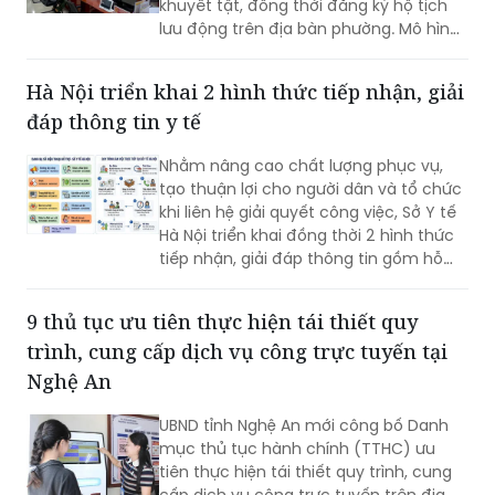
khuyết tật, đồng thời đăng ký hộ tịch
lưu động trên địa bàn phường. Mô hình
giúp giảm trở ngại đi lại và bảo đảm
quyền lợi pháp lý cho người dân.
Hà Nội triển khai 2 hình thức tiếp nhận, giải
đáp thông tin y tế
Nhằm nâng cao chất lượng phục vụ,
tạo thuận lợi cho người dân và tổ chức
khi liên hệ giải quyết công việc, Sở Y tế
Hà Nội triển khai đồng thời 2 hình thức
tiếp nhận, giải đáp thông tin gồm hỗ
trợ qua các số điện thoại công khai và
tiếp đón trực tiếp tại trụ sở.
9 thủ tục ưu tiên thực hiện tái thiết quy
trình, cung cấp dịch vụ công trực tuyến tại
Nghệ An
UBND tỉnh Nghệ An mới công bố Danh
mục thủ tục hành chính (TTHC) ưu
tiên thực hiện tái thiết quy trình, cung