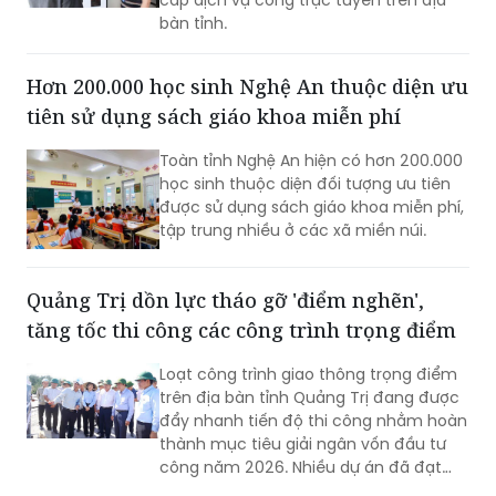
cấp dịch vụ công trực tuyến trên địa
bàn tỉnh.
Hơn 200.000 học sinh Nghệ An thuộc diện ưu
tiên sử dụng sách giáo khoa miễn phí
Toàn tỉnh Nghệ An hiện có hơn 200.000
học sinh thuộc diện đối tượng ưu tiên
được sử dụng sách giáo khoa miễn phí,
tập trung nhiều ở các xã miền núi.
Quảng Trị dồn lực tháo gỡ 'điểm nghẽn',
tăng tốc thi công các công trình trọng điểm
Loạt công trình giao thông trọng điểm
trên địa bàn tỉnh Quảng Trị đang được
đẩy nhanh tiến độ thi công nhằm hoàn
thành mục tiêu giải ngân vốn đầu tư
công năm 2026. Nhiều dự án đã đạt
khối lượng thi công lớn, một số công