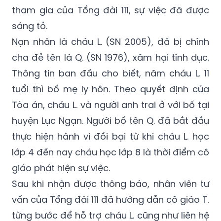
sáng tỏ.
Nạn nhân là cháu L. (SN 2005), đã bị chính
cha đẻ tên là Q. (SN 1976), xâm hại tình dục.
Thông tin ban đầu cho biết, năm cháu L. 11
tuổi thì bố mẹ ly hôn. Theo quyết định của
Tòa án, cháu L. và người anh trai ở với bố tại
huyện Lục Ngạn. Người bố tên Q. đã bắt đầu
thực hiện hành vi đồi bại từ khi cháu L. học
lớp 4 đến nay cháu học lớp 8 là thời điểm cô
giáo phát hiện sự việc.
Sau khi nhận được thông báo, nhân viên tư
vấn của Tổng đài 111 đã hướng dẫn cô giáo T.
từng bước để hỗ trợ cháu L. cũng như liên hệ
với mẹ cháu. Sau đó, cháu L. và mẹ cháu đã