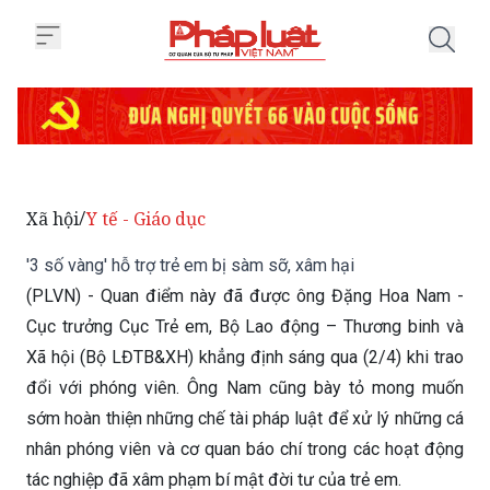
Trang chủ '3 số vàng' hỗ trợ trẻ
Xã hội
Y tế - Giáo dục
/
'3 số vàng' hỗ trợ trẻ em bị sàm sỡ, xâm hại
(PLVN) - Quan điểm này đã được ông Đặng Hoa Nam -
Cục trưởng Cục Trẻ em, Bộ Lao động – Thương binh và
Xã hội (Bộ LĐTB&XH) khẳng định sáng qua (2/4) khi trao
đổi với phóng viên. Ông Nam cũng bày tỏ mong muốn
sớm hoàn thiện những chế tài pháp luật để xử lý những cá
nhân phóng viên và cơ quan báo chí trong các hoạt động
tác nghiệp đã xâm phạm bí mật đời tư của trẻ em.
Thứ Năm 04/04/2019 08:32