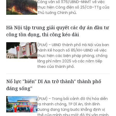
Hà Nội tập trung giải quyết các dự án đầu tư
công tồn đọng, thi công kéo dài
(PLM) - UBND thành phố Hà Nội vừa ban
hành Kế hoạch số 85/KH-UBND về việc
thực hiện các biện pháp phòng, chống
lãng phí năm 2025 và các năm tiếp
theo của thành phố.
Nổ lực "biến" Dĩ An trở thành" thành phố
đáng sống"
(PLM) - Trong bối cảnh đô thị hóa diễn
ra nhanh chóng, TP Dĩ An, tỉnh Bình
Dương đang từng bước khẳng định vị
thế của mình như một đô thị văn minh,
hiện đại và đáng sống. Sự chuyển mình
mạnh mẽ này không thể thiếu vai trò