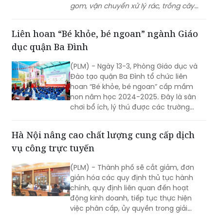
môi trường xanh, sạch, đẹp, vừa tạo việc
Liên hoan “Bé khỏe, bé ngoan” ngành Giáo
làm, thu nhập cho người lao động
dục quận Ba Đình
nghèo trên địa bàn huyện vùng
cao Tam Đường, tỉnh Lai Châu.
(PLM) - Ngày 13-3, Phòng Giáo dục và
Đào tạo quận Ba Đình tổ chức liên
hoan “Bé khỏe, bé ngoan” cấp mầm
non năm học 2024-2025. Đây là sân
chơi bổ ích, lý thú được các trường
mầm non rất mong đợi với mong
muốn học hỏi, chia sẻ kinh nghiệm
Hà Nội nâng cao chất lượng cung cấp dịch
nâng cao chất lượng chăm sóc, nuôi
vụ công trực tuyến
dưỡng, giáo dục trẻ. Và cũng là cơ hội
để trẻ mầm non của các trường học
(PLM) - Thành phố sẽ cắt giảm, đơn
trên địa bàn quận được giao lưu, thể
giản hóa các quy định thủ tục hành
hiện năng khiếu cũng như sự tự tin
chính, quy định liên quan đến hoạt
trong hoạt động hằng ngày.
động kinh doanh, tiếp tục thực hiện
việc phân cấp, ủy quyền trong giải
quyết thủ tục hành chính theo quy
định.
Bộ Y tế thông tin về 2 trẻ sốt cao, phát ban