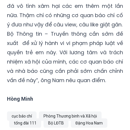
nữa. Thậm chí có những cơ quan báo chí cố
ý đưa như vậy để câu view, câu like giật gân.
Bộ Thông tin – Truyền thông cần sớm đề
xuất để xử lý hành vi vi phạm pháp luật về
quyền trẻ em này. Với lương tâm và trách
nhiệm xã hội của mình, các cơ quan báo chí
và nhà báo cũng cần phải sớm chấn chỉnh
vấn đề này”, ông Nam nêu quan điểm.
Hòng Minh
cục báo chí
Phòng Thương binh và Xã hội
tổng đài 111
Bộ LĐTB
Đặng Hoa Nam