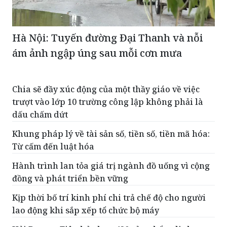
Hà Nội: Tuyến đường Đại Thanh và nỗi
ám ảnh ngập úng sau mỗi cơn mưa
Chia sẽ đầy xúc động của một thầy giáo về việc
trượt vào lớp 10 trường công lập không phải là
dấu chấm dứt
Khung pháp lý về tài sản số, tiền số, tiền mã hóa:
Từ cấm đến luật hóa
Hành trình lan tỏa giá trị ngành đồ uống vì cộng
đồng và phát triển bền vững
Kịp thời bố trí kinh phí chi trả chế độ cho người
lao động khi sắp xếp tổ chức bộ máy
Hải Dương: Tiêu hủy hơn 420 sản phẩm dinh
dưỡng sữa bột béo và sữa nước nhập lậu