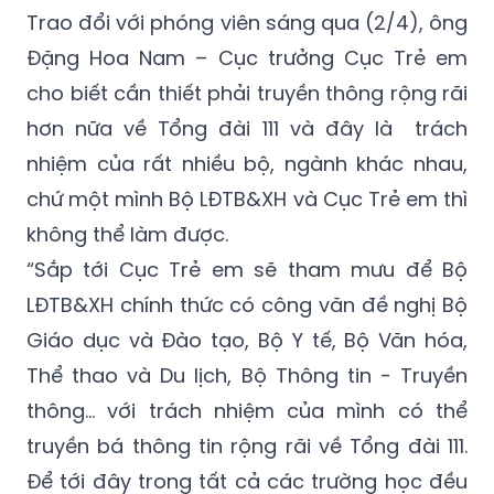
Đặng Hoa Nam – Cục trưởng Cục Trẻ em
cho biết cần thiết phải truyền thông rộng rãi
hơn nữa về Tổng đài 111 và đây là trách
nhiệm của rất nhiều bộ, ngành khác nhau,
chứ một mình Bộ LĐTB&XH và Cục Trẻ em thì
không thể làm được.
“Sắp tới Cục Trẻ em sẽ tham mưu để Bộ
LĐTB&XH chính thức có công văn đề nghị Bộ
Giáo dục và Đào tạo, Bộ Y tế, Bộ Văn hóa,
Thể thao và Du lịch, Bộ Thông tin - Truyền
thông… với trách nhiệm của mình có thể
truyền bá thông tin rộng rãi về Tổng đài 111.
Để tới đây trong tất cả các trường học đều
có áp phích, tờ rơi, tờ gấp thông tin về Tổng