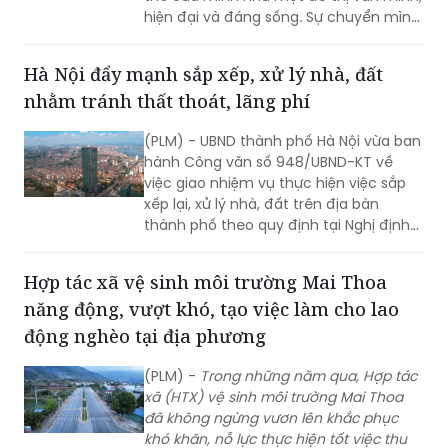
quan trọng của chính quyền địa
Hà Nội đẩy mạnh sắp xếp, xử lý nhà, đất
phương, với những nỗ lực không ngừng
nhằm tránh thất thoát, lãng phí
nghỉ nhằm mang lại diện mạo mới cho
Dĩ An, đáp ứng kỳ vọng của người dân
(PLM) - UBND thành phố Hà Nội vừa ban
và doanh nghiệp.
hành Công văn số 948/UBND-KT về
việc giao nhiệm vụ thực hiện việc sắp
xếp lại, xử lý nhà, đất trên địa bàn
thành phố theo quy định tại Nghị định
số 03/2025/NĐ-CP.
Hợp tác xã vệ sinh môi trường Mai Thoa
năng động, vượt khó, tạo việc làm cho lao
động nghèo tại địa phương
(PLM) -
Trong n
hững năm qua, Hợp tác
xã (HTX) vệ sinh môi trường Mai Thoa
đã không ngừng vươn lên khắc phục
khó khăn, nỗ lực thực hiện tốt việc thu
gom, vận chuyển xử lý rác, trồng cây
xanh tại địa phương góp phần giữ gìn