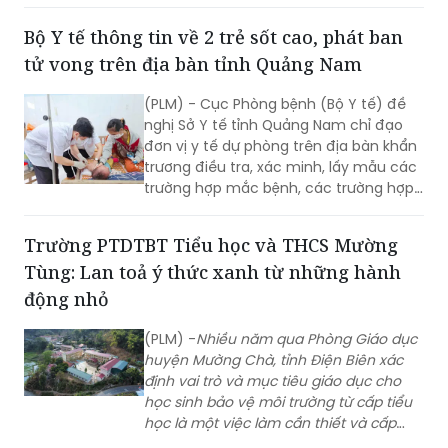
tử vong trên địa bàn tỉnh Quảng Nam
(PLM) - Cục Phòng bệnh (Bộ Y tế) đề
nghị Sở Y tế tỉnh Quảng Nam chỉ đạo
đơn vị y tế dự phòng trên địa bàn khẩn
trương điều tra, xác minh, lấy mẫu các
trường hợp mắc bệnh, các trường hợp
tiếp xúc gần, xét nghiệm xác định tác
nhân gây bệnh; tăng cường giám sát,
Trường PTDTBT Tiểu học và THCS Mường
phát hiện sớm các trường hợp mắc
Tùng: Lan toả ý thức xanh từ những hành
mới tại cộng đồng.
động nhỏ
(PLM) -
Nhiều năm qua Phòng Giáo dục
huyện Mường Chà, tỉnh Điện Biên xác
định vai trò và mục tiêu giáo dục cho
học sinh bảo vệ môi trường từ cấp tiểu
học là một việc làm cần thiết và cấp
bách. Qua hoạt động giáo dục, hầu
hết các học sinh đều thể hiện
tình yêu thiên nhiên, hình thành một số