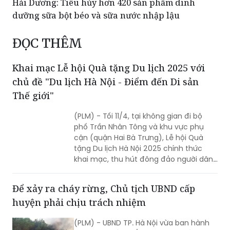
ĐỌC THÊM
Khai mạc Lễ hội Quà tặng Du lịch 2025 với
chủ đề "Du lịch Hà Nội - Điểm đến Di sản
Thế giới"
(PLM) - Tối 11/4, tại không gian đi bộ
phố Trần Nhân Tông và khu vực phụ
cận (quận Hai Bà Trưng), Lễ hội Quà
tặng Du lịch Hà Nội 2025 chính thức
khai mạc, thu hút đông đảo người dân
Thủ đô và du khách trong và ngoài
nước tới tham dự.
Để xảy ra cháy rừng, Chủ tịch UBND cấp
huyện phải chịu trách nhiệm
(PLM) - UBND TP. Hà Nội vừa ban hành
Công văn số 1176/UBND-NNMT về việc
thực hiện Công điện số 25/CĐ-TTg của
Thủ tướng Chính phủ.