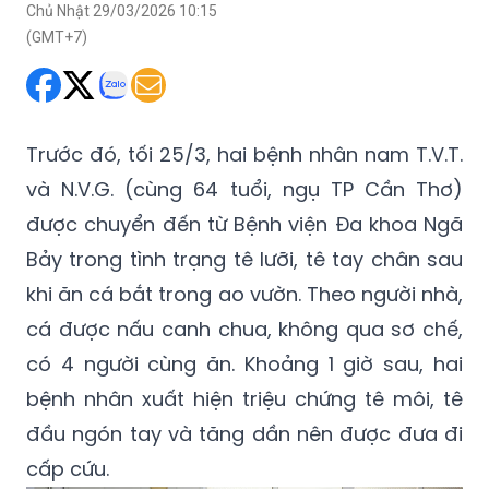
Chủ Nhật 29/03/2026 10:15
(GMT+7)
Trước đó, tối 25/3, hai bệnh nhân nam T.V.T.
và N.V.G. (cùng 64 tuổi, ngụ TP Cần Thơ)
được chuyển đến từ Bệnh viện Đa khoa Ngã
Bảy trong tình trạng tê lưỡi, tê tay chân sau
khi ăn cá bắt trong ao vườn. Theo người nhà,
cá được nấu canh chua, không qua sơ chế,
có 4 người cùng ăn. Khoảng 1 giờ sau, hai
bệnh nhân xuất hiện triệu chứng tê môi, tê
đầu ngón tay và tăng dần nên được đưa đi
cấp cứu.