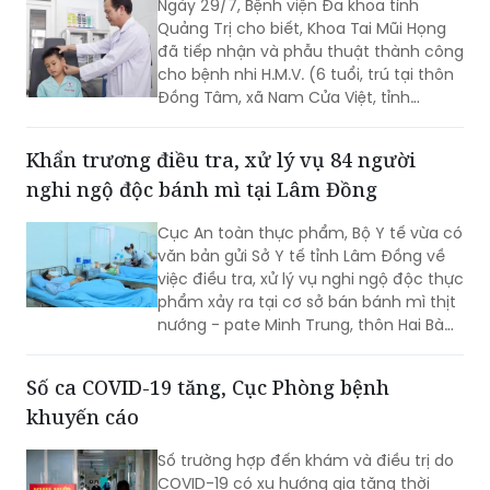
Ngày 29/7, Bệnh viện Đa khoa tỉnh
theo quy định của pháp luật, vì vậy mọi
Quảng Trị cho biết, Khoa Tai Mũi Họng
quy định về địa điểm cấm hút, xử phạt
đã tiếp nhận và phẫu thuật thành công
vi phạm và trách nhiệm của người
cho bệnh nhi H.M.V. (6 tuổi, trú tại thôn
quản lý đều được áp dụng tương tự
Đồng Tâm, xã Nam Cửa Việt, tỉnh
như đối với thuốc lá điếu.
Quảng Trị) bị que tre đâm xuyên vành
tai trái.
Khẩn trương điều tra, xử lý vụ 84 người
nghi ngộ độc bánh mì tại Lâm Đồng
Cục An toàn thực phẩm, Bộ Y tế vừa có
văn bản gửi Sở Y tế tỉnh Lâm Đồng về
việc điều tra, xử lý vụ nghi ngộ độc thực
phẩm xảy ra tại cơ sở bán bánh mì thịt
nướng - pate Minh Trung, thôn Hai Bà
Trưng, xã Nam Ban Lâm Hà.
Số ca COVID-19 tăng, Cục Phòng bệnh
khuyến cáo
Số trường hợp đến khám và điều trị do
COVID-19 có xu hướng gia tăng thời