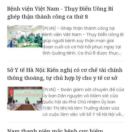
hiện trạng, tháo gỡ khó khăn, định
Bệnh viện Việt Nam - Thụy Điển Uông Bí
hướng phát triển hệ thống y tế địa
ghép thận thành công ca thứ 8
phương theo hướng hiện đại, đồng bộ,
đáp ứng yêu cầu chăm sóc sức khỏe
(PLVN) - Ghép thận thành công tại
nhân dân trong giai đoạn mới.
Bệnh viện Việt Nam - Thụy Điển Uông Bí
giúp người bệnh suy thận mạn giai
đoạn cuối có cơ hội hồi phục ngay tại
tỉnh Quảng Ninh. Ca thứ 8 được thực
hiện với sự hỗ trợ của Bệnh viện Việt
Đức.
Sở Y tế Hà Nội: Kiến nghị có cơ chế tài chính
thông thoáng, tự chủ hợp lý cho y tế cơ sở
(PLVN) - Đoàn giám sát chuyên đề của
Ủy ban Dân nguyện và Giám sát của
Quốc hội do Phó Chủ nhiệm Ủy ban
Trần Thị Nhị Hà làm Trưởng đoàn vừa
có cuộc làm việc với Sở Y tế Hà Nội về
việc “giải quyết kiến nghị của cử tri về
bảo đảm nhân lực y tế nhằm nâng cao
Nam thanh niên mắc bệnh cực hiếm