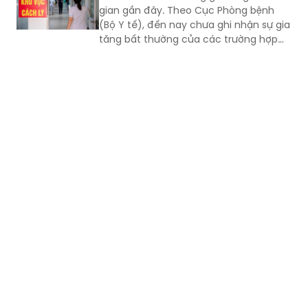
gian gần đây. Theo Cục Phòng bệnh
(Bộ Y tế), đến nay chưa ghi nhận sự gia
tăng bất thường của các trường hợp
nặng hoặc tử vong do COVID-19. Tuy
nhiên, mọi người, đặc biệt 6 nhóm
người có nguy cơ cao vẫn phải chủ
động phòng bệnh...