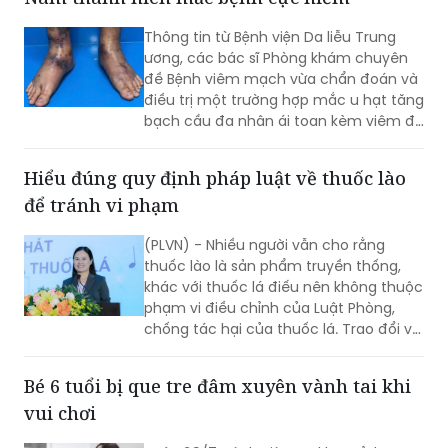
chất lượng hoạt động của trạm y tế
(TYT) trong bối cảnh tổ chức chính
Thông tin từ Bệnh viện Da liễu Trung
quyền địa phương 2 cấp (CQĐP2C)”.
ương, các bác sĩ Phòng khám chuyên
đề Bệnh viêm mạch vừa chẩn đoán và
điều trị một trường hợp mắc u hạt tăng
bạch cầu đa nhân ái toan kèm viêm đa
mạch (Eosinophilic Granulomatosis
with Polyangiitis - EGPA) – một bệnh lý
Hiểu đúng quy định pháp luật về thuốc lào
viêm mạch máu kích thước nhỏ và
để tránh vi phạm
trung bình rất hiếm gặp, đặc biệt ở
người châu Á.
(PLVN) - Nhiều người vẫn cho rằng
thuốc lào là sản phẩm truyền thống,
khác với thuốc lá điếu nên không thuộc
phạm vi điều chỉnh của Luật Phòng,
chống tác hại của thuốc lá. Trao đổi với
phóng viên Báo Pháp luật Việt Nam, Ths.
Nguyễn Thị Thu Hương - chuyên gia về
Bé 6 tuổi bị que tre đâm xuyên vành tai khi
phòng, chống tác hại của thuốc lá
vui chơi
khẳng định đây là cách hiểu không
đúng. Thuốc lào là một dạng thuốc lá