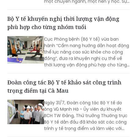
một chuyên ngành, một nền y học. Sự
từ biệt của Anh hùng Lao động, Thầy
thuốc Nhân dân, Giáo sư Vũ Văn Đính là
Bộ Y tế khuyến nghị thời lượng vận động
một mất mát như vậy.
phù hợp cho từng nhóm tuổi
Cục Phòng bệnh (Bộ Y tế) vừa ban
hành “Cẩm nang hướng dẫn hoạt động
thể lực nâng cao sức khỏe cho cộng
đồng”, đưa ra khuyến nghị cụ thể về
thời lượng vận động phù hợp cho từng
nhóm tuổi, từ trẻ em dưới 1 tuổi đến
người cao tuổi nhằm nâng cao sức
Đoàn công tác Bộ Y tế khảo sát công trình
khỏe và phòng ngừa bệnh tật.
trọng điểm tại Cà Mau
Ngày 31/7, Đoàn công tác Bộ Y tế do
ông Vũ Mạnh Hà - Ủy viên dự khuyết
BCH TW Đảng, Thứ trưởng Thường trực
Bộ Y tế dẫn đầu đã khảo sát các công
trình y tế trọng điểm và làm việc với
lãnh đạo tỉnh Cà Mau nhằm đánh giá