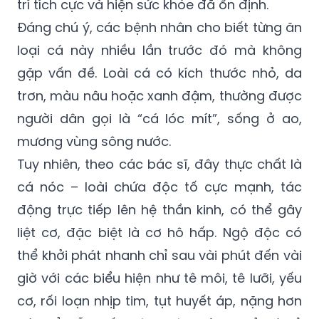
trí tích cực và hiện sức khỏe đã ổn định.
Đáng chú ý, các bệnh nhân cho biết từng ăn
loại cá này nhiều lần trước đó mà không
gặp vấn đề. Loài cá có kích thước nhỏ, da
trơn, màu nâu hoặc xanh đậm, thường được
người dân gọi là “cá lóc mít”, sống ở ao,
mương vùng sông nước.
Tuy nhiên, theo các bác sĩ, đây thực chất là
cá nóc – loài chứa độc tố cực mạnh, tác
động trực tiếp lên hệ thần kinh, có thể gây
liệt cơ, đặc biệt là cơ hô hấp. Ngộ độc có
thể khởi phát nhanh chỉ sau vài phút đến vài
giờ với các biểu hiện như tê môi, tê lưỡi, yếu
cơ, rối loạn nhịp tim, tụt huyết áp, nặng hơn