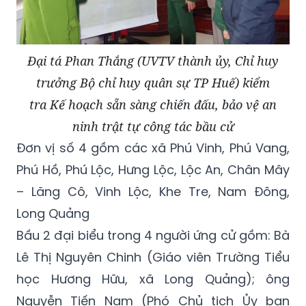
Đại tá Phan Thắng (UVTV thành ủy, Chỉ huy
trưởng Bộ chỉ huy quân sự TP Huế) kiểm
tra Kế hoạch sẵn sàng chiến đấu, bảo vệ an
ninh trật tự công tác bầu cử
Đơn vị số 4 gồm các xã Phú Vinh, Phú Vang,
Phú Hồ, Phú Lộc, Hưng Lộc, Lộc An, Chân Mây
– Lăng Cô, Vinh Lộc, Khe Tre, Nam Đông,
Long Quảng
Bầu 2 đại biểu trong 4 người ứng cử gồm: Bà
Lê Thị Nguyên Chinh (Giáo viên Trường Tiểu
học Hương Hữu, xã Long Quảng); ông
Nguyễn Tiến Nam (Phó Chủ tịch Ủy ban