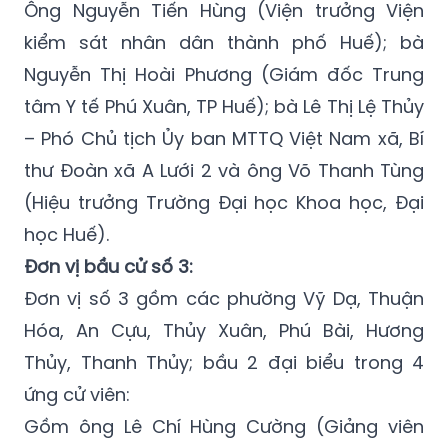
Ông Nguyễn Tiến Hùng (Viện trưởng Viện
kiểm sát nhân dân thành phố Huế); bà
Nguyễn Thị Hoài Phương (Giám đốc Trung
tâm Y tế Phú Xuân, TP Huế); bà Lê Thị Lệ Thủy
– Phó Chủ tịch Ủy ban MTTQ Việt Nam xã, Bí
thư Đoàn xã A Lưới 2 và ông Võ Thanh Tùng
(Hiệu trưởng Trường Đại học Khoa học, Đại
học Huế).
Đơn vị bầu cử số 3:
Đơn vị số 3 gồm các phường Vỹ Dạ, Thuận
Hóa, An Cựu, Thủy Xuân, Phú Bài, Hương
Thủy, Thanh Thủy; bầu 2 đại biểu trong 4
ứng cử viên:
Gồm ông Lê Chí Hùng Cường (Giảng viên