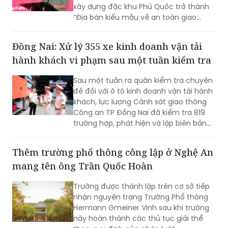
xây dựng đặc khu Phú Quốc trở thành
“Địa bàn kiểu mẫu về an toàn giao
thông”.
Đồng Nai: Xử lý 355 xe kinh doanh vận tải
hành khách vi phạm sau một tuần kiểm tra
Sau một tuần ra quân kiểm tra chuyên
đề đối với ô tô kinh doanh vận tải hành
khách, lực lượng Cảnh sát giao thông
Công an TP Đồng Nai đã kiểm tra 819
trường hợp, phát hiện và lập biên bản
355 trường hợp vi phạm. Đáng chú ý,
các lỗi được phát hiện có chở hàng
Thêm trường phổ thông công lập ở Nghệ An
hóa trong khoang hành khách, chạy
mang tên ông Trần Quốc Hoàn
quá tốc độ và dừng, đỗ không đúng nơi
quy định.
Trường được thành lập trên cơ sở tiếp
nhận nguyên trạng Trường Phổ thông
Hermann Gmeiner Vinh sau khi trường
này hoàn thành các thủ tục giải thể