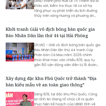
UBND thành phố Huế Lê Trí Thanh đã đi
khảo sát, kiểm tra thực tế cơ sở hạ
tầng phục vụ phát triển du lịch đường
thủy trên sông Hương và phương án
tiêu thoát lũ trên địa bàn thành phố.
Khởi tranh Giải vô địch bóng bàn quốc gia
Báo Nhân Dân lần thứ 44 tại Hải Phòng
(PLVN) - Giải vô địch bóng bàn quốc gia
Báo Nhân Dân lần thứ 44 tranh Cúp
Phân bón Cà Mau năm 2026 chính
thức khai mạc vào chiều 8/8, quy tụ
gần 150 vận động viên đến từ 15 đoàn
trên cả nước.
Xây dựng đặc khu Phú Quốc trở thành “Địa
bàn kiểu mẫu về an toàn giao thông”
Sáng 9/8, tại đặc khu Phú Quốc, Công
an tỉnh An Giang tổ chức Lễ ra quân
thực hiện Kế hoạch của UBND tỉnh về