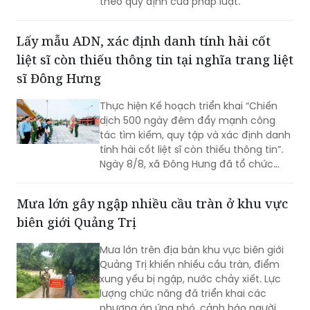
theo quy định của pháp luật.
Lấy mẫu ADN, xác định danh tính hài cốt
liệt sĩ còn thiếu thông tin tại nghĩa trang liệt
sĩ Đông Hưng
Thực hiện Kế hoạch triển khai “Chiến
dịch 500 ngày đêm đẩy mạnh công
tác tìm kiếm, quy tập và xác định danh
tính hài cốt liệt sĩ còn thiếu thông tin”.
Ngày 8/8, xã Đông Hưng đã tổ chức
dâng hương, dâng hoa tưởng niệm các
Anh hùng liệt sĩ và triển khai lấy mẫu
Mưa lớn gây ngập nhiều cầu tràn ở khu vực
sinh phẩm ADN tại các phần mộ liệt sĩ
biên giới Quảng Trị
chưa xác định được danh tính ở nghĩa
trang liệt sĩ Đông Hưng.
Mưa lớn trên địa bàn khu vực biên giới
Quảng Trị khiến nhiều cầu tràn, điểm
xung yếu bị ngập, nước chảy xiết. Lực
lượng chức năng đã triển khai các
phương án ứng phó, cảnh báo người