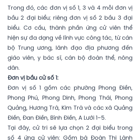
Trong đó, các đơn vị số 1, 3 và 4 mỗi đơn vị
bầu 2 đại biểu; riêng đơn vị số 2 bầu 3 đại
biểu. Cơ cấu, thành phần ứng cử viên thể
hiện sự đa dạng về lĩnh vực công tác, từ cán
bộ Trung ương, lãnh đạo địa phương đến
giáo viên, y bác sĩ, cán bộ đoàn thể, nông
dân.
Đơn vị bầu cử số 1:
Đơn vị số 1 gồm các phường Phong Điền,
Phong Phú, Phong Dinh, Phong Thái, Phong
Quảng, Hương Trà, Kim Trà và các xã Quảng
Điền, Đan Điền, Bình Điền, A Lưới 1–5.
Tại đây, cử tri sẽ lựa chọn 2 đại biểu trong
số 4 ứng cử viên: Gồm bà Đoàn Thị Lành