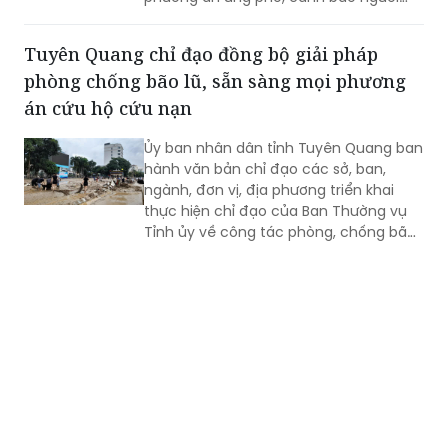
dân không đi vào khu vực nguy hiểm.
Tuyên Quang chỉ đạo đồng bộ giải pháp
phòng chống bão lũ, sẵn sàng mọi phương
án cứu hộ cứu nạn
Ủy ban nhân dân tỉnh Tuyên Quang ban
hành văn bản chỉ đạo các sở, ban,
ngành, đơn vị, địa phương triển khai
thực hiện chỉ đạo của Ban Thường vụ
Tỉnh ủy về công tác phòng, chống bão,
lũ, thiên tai cực đoan và biến đổi khí
hậu từ nay đến hết năm 2026.