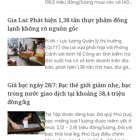
136,5 triệu đồng/lượng mua vào và 140,5
triệu đồng/lượng bán ra.
Gia Lai: Phát hiện 1,38 tấn thực phẩm đông
lạnh không rõ nguồn gốc
PLVN - Lực lượng Quản lý thị trường
(QLTT) Gia Lai vừa phối hợp với Phòng
Cảnh sát Kinh tế Công an tỉnh kiểm tra
đột xuất hai cơ sở kinh doanh trên địa
bàn, phát hiện 1,38 tấn thịt heo, đùi gà
và xương đùi gà đông lạnh không rõ
nguồn gốc, có dấu hiệu chuyển màu,
Giá bạc ngày 28/7: Bạc thế giới giảm nhẹ, bạc
bốc mùi hôi thối.
trong nước giao dịch tại khoảng 58,4 triệu
đồng/kg
Tại Tập đoàn Vàng bạc Đá quý Phú Quý,
bạc miếng loại 1 lượng được niêm yết ở
mức 2,12 - 2,19 triệu đồng/lượng. Đối với
bạc thỏi loại 1kg, Phú Quý điều chỉnh