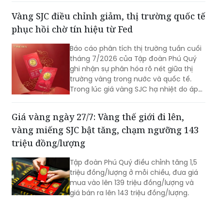
yếu tố hỗ trợ đà tăng. Sự chú ý của giới
Vàng SJC điều chỉnh giảm, thị trường quốc tế
đầu tư hiện dồn vào quyết định lãi suất
phục hồi chờ tín hiệu từ Fed
của Cục Dự trữ Liên bang Mỹ (Fed) để
xác định xu hướng tiếp theo.
Báo cáo phân tích thị trường tuần cuối
tháng 7/2026 của Tập đoàn Phú Quý
ghi nhận sự phân hóa rõ nét giữa thị
trường vàng trong nước và quốc tế.
Trong lúc giá vàng SJC hạ nhiệt do áp
lực bán gia tăng, thị trường thế giới lại
đón nhận dòng tiền bắt đáy tích cực,
Giá vàng ngày 27/7: Vàng thế giới đi lên,
mở ra cơ hội giao dịch mới trước thềm
vàng miếng SJC bật tăng, chạm ngưỡng 143
cuộc họp quyết định lãi suất của Cục
Dự trữ Liên bang Mỹ (Fed).
triệu đồng/lượng
Tập đoàn Phú Quý điều chỉnh tăng 1,5
triệu đồng/lượng ở mỗi chiều, đưa giá
mua vào lên 139 triệu đồng/lượng và
giá bán ra lên 143 triệu đồng/lượng.