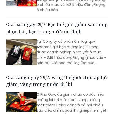
ở chiều mua và 142,5 triệu đồng/lượng
ở chiều bán.
Giá bạc ngày 29/7: Bạc thế giới giảm sau nhịp
phục hồi, bạc trong nước ổn định
Tại Công ty cổ phần Kim loại quý
Ancarat, giá bạc miếng loại 1 lượng
được doanh nghiệp niêm yết ở mức
2,13 - 2,19 triệu đồng/lượng (mua vào -
bán ra). Giá bạc thỏi loại 1kg của
Ancarat niêm yết giao dịch ở mức 57 -
58,7 triệu đồng/kg (mua vào - bán ra).
Giá vàng ngày 29/7: Vàng thế giới chịu áp lực
giảm, vàng trong nước 'đi lùi'
Ở Phú Quý, đà giảm chưa có dấu hiệu
chững lại khi mỗi lượng vàng miếng
mất thêm 1 triệu đồng ở cả hai chiều.
Sau điều chỉnh, doanh nghiệp niêm yết