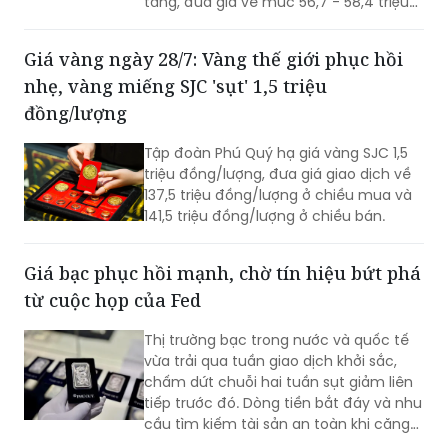
tăng, đưa giá về mức 56,7 - 58,4 triệu
đồng/kg.
Giá vàng ngày 28/7: Vàng thế giới phục hồi
nhẹ, vàng miếng SJC 'sụt' 1,5 triệu
đồng/lượng
Tập đoàn Phú Quý hạ giá vàng SJC 1,5
triệu đồng/lượng, đưa giá giao dịch về
137,5 triệu đồng/lượng ở chiều mua và
141,5 triệu đồng/lượng ở chiều bán.
Giá bạc phục hồi mạnh, chờ tín hiệu bứt phá
từ cuộc họp của Fed
Thị trường bạc trong nước và quốc tế
vừa trải qua tuần giao dịch khởi sắc,
chấm dứt chuỗi hai tuần sụt giảm liên
tiếp trước đó. Dòng tiền bắt đáy và nhu
cầu tìm kiếm tài sản an toàn khi căng
thẳng địa chính trị leo thang là những