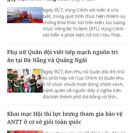
sát biển 4 chủ trì buổi Lễ.
Ngày 16/7, Vùng Cảnh sát biển 4 cho
biết, trong quá trình thực hiện nhiệm vụ
chống khai thác IUU trên biển, lực lượng
chức năng Bộ Tư lệnh (BTL) Vùng Cảnh
sát biển 4 phát hiện, hỗ trợ 1 tàu Thái
Lan bị hỏng máy, trôi dạt trên vùng biển
Tây Nam.
Phụ nữ Quân đội viết tiếp mạch nguồn tri
ân tại Đà Nẵng và Quảng Ngãi
Ngày 16/7, Ban Phụ nữ Quân đội đã chủ
trì, phối hợp với Cục Chính trị Quân khu
5 tổ chức chuỗi hoạt động chính sách,
hành quân về nguồn đầy ý nghĩa trên
địa bàn thành phố Đà Nẵng và tỉnh
Quảng Ngãi
Khai mạc Hội thi lực lượng tham gia bảo vệ
ANTT ở cơ sở giỏi toàn quốc