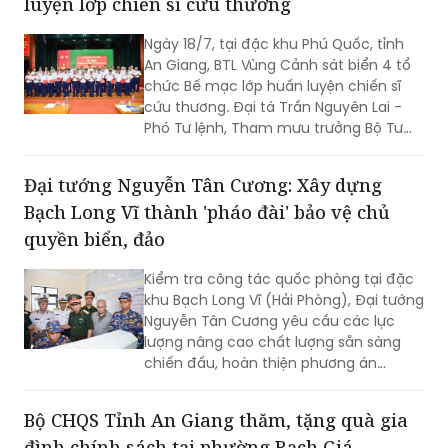
luyện lớp chiến sĩ cứu thương
Ngày 18/7, tại đặc khu Phú Quốc, tỉnh
An Giang, BTL Vùng Cảnh sát biển 4 tổ
chức Bế mạc lớp huấn luyện chiến sĩ
cứu thương. Đại tá Trần Nguyên Lai -
Phó Tư lệnh, Tham mưu trưởng Bộ Tư
lệnh Vùng Cảnh sát biển 4, Trưởng ban
tổ chức lớp huấn luyện chủ trì bế mạc.
Đại tướng Nguyễn Tân Cương: Xây dựng
Bạch Long Vĩ thành 'pháo đài' bảo vệ chủ
quyền biển, đảo
Kiểm tra công tác quốc phòng tại đặc
khu Bạch Long Vĩ (Hải Phòng), Đại tướng
Nguyễn Tân Cương yêu cầu các lực
lượng nâng cao chất lượng sẵn sàng
chiến đấu, hoàn thiện phương án
phòng thủ, chủ động xử lý mọi tình
huống, đồng thời gắn phát triển kinh tế
Bộ CHQS Tỉnh An Giang thăm, tặng quà gia
biển với củng cố quốc phòng, an ninh.
đình chính sách tại phường Rạch Giá