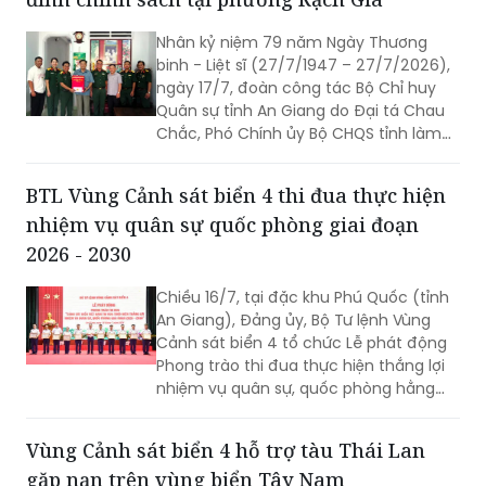
Nhân kỷ niệm 79 năm Ngày Thương
binh - Liệt sĩ (27/7/1947 – 27/7/2026),
ngày 17/7, đoàn công tác Bộ Chỉ huy
Quân sự tỉnh An Giang do Đại tá Chau
Chắc, Phó Chính ủy Bộ CHQS tỉnh làm
trưởng đoàn đã đến thăm, trao 4 phần
quà của Quân ủy Trung ương, Bộ Quốc
BTL Vùng Cảnh sát biển 4 thi đua thực hiện
phòng tặng các gia đình chính sách,
nhiệm vụ quân sự quốc phòng giai đoạn
người có công với cách mạng trên địa
bàn phường Rạch Giá, An Giang.
2026 - 2030
Chiều 16/7, tại đặc khu Phú Quốc (tỉnh
An Giang), Đảng ủy, Bộ Tư lệnh Vùng
Cảnh sát biển 4 tổ chức Lễ phát động
Phong trào thi đua thực hiện thắng lợi
nhiệm vụ quân sự, quốc phòng hằng
năm và giai đoạn 2026 – 2030. Thiếu
tướng Nguyễn Văn Dũng - Bí thư Đảng
Vùng Cảnh sát biển 4 hỗ trợ tàu Thái Lan
ủy, Chính ủy, Chủ tịch Hội đồng Thi đua
gặp nạn trên vùng biển Tây Nam
- Khen thưởng Bộ Tư lệnh Vùng Cảnh