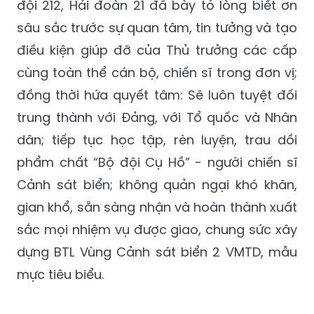
đội 212, Hải đoàn 21 đã bày tỏ lòng biết ơn
sâu sắc trước sự quan tâm, tin tưởng và tạo
điều kiện giúp đỡ của Thủ trưởng các cấp
cùng toàn thể cán bộ, chiến sĩ trong đơn vị;
đồng thời hứa quyết tâm: Sẽ luôn tuyệt đối
trung thành với Đảng, với Tổ quốc và Nhân
dân; tiếp tục học tập, rèn luyện, trau dồi
phẩm chất “Bộ đội Cụ Hồ” - người chiến sĩ
Cảnh sát biển; không quản ngại khó khăn,
gian khổ, sẵn sàng nhận và hoàn thành xuất
sắc mọi nhiệm vụ được giao, chung sức xây
dựng BTL Vùng Cảnh sát biển 2 VMTD, mẫu
mực tiêu biểu.