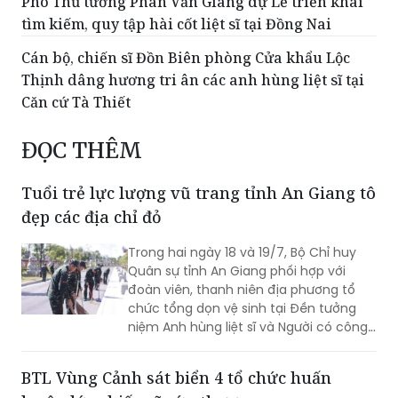
Phó Thủ tướng Phan Văn Giang dự Lễ triển khai
tìm kiếm, quy tập hài cốt liệt sĩ tại Đồng Nai
Cán bộ, chiến sĩ Đồn Biên phòng Cửa khẩu Lộc
Thịnh dâng hương tri ân các anh hùng liệt sĩ tại
Căn cứ Tà Thiết
ĐỌC THÊM
Tuổi trẻ lực lượng vũ trang tỉnh An Giang tô
đẹp các địa chỉ đỏ
Trong hai ngày 18 và 19/7, Bộ Chỉ huy
Quân sự tỉnh An Giang phối hợp với
đoàn viên, thanh niên địa phương tổ
chức tổng dọn vệ sinh tại Đền tưởng
niệm Anh hùng liệt sĩ và Người có công
tỉnh cùng Khu lưu niệm Lực lượng vũ
trang tỉnh.
BTL Vùng Cảnh sát biển 4 tổ chức huấn