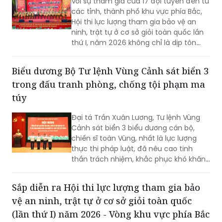
Với sự tham gia của 17 đội tuyển đến từ
các tỉnh, thành phố khu vực phía Bắc,
Hội thi lực lượng tham gia bảo vệ an
ninh, trật tự ở cơ sở giỏi toàn quốc lần
thứ I, năm 2026 không chỉ là dịp tôn
vinh những mô hình hiệu quả mà còn
góp phần nâng cao kỹ năng, nghiệp vụ
Biểu dương Bộ Tư lệnh Vùng Cảnh sát biển 3
cho lực lượng giữ gìn bình yên từ cơ sở.
trong đấu tranh phòng, chống tội phạm ma
túy
Đại tá Trần Xuân Lương, Tư lệnh Vùng
Cảnh sát biển 3 biểu dương cán bộ,
chiến sĩ toàn Vùng, nhất là lực lượng
thực thi pháp luật, đã nêu cao tinh
thần trách nhiệm, khắc phục khó khăn,
kiên quyết đấu tranh với các loại tội
phạm, vi phạm pháp luật, hoàn thành
Sắp diễn ra Hội thi lực lượng tham gia bảo
xuất sắc nhiệm vụ được giao...
vệ an ninh, trật tự ở cơ sở giỏi toàn quốc
(lần thứ I) năm 2026 - Vòng khu vực phía Bắc