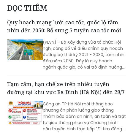
Xử lý tài xế chạy tốc độ 156 km/h trên cao tốc Nội
Bài - Lào Cai
ĐỌC THÊM
Quy hoạch mạng lưới cao tốc, quốc lộ tầm
nhìn đến 2050: Bổ sung 5 tuyến cao tốc mới
(PLVN) - Bộ Xây dựng vừa tổ chức Hội
nghị công bố về điều chỉnh quy hoạch
đường bộ thời kỳ 2021 - 2030, tầm nhìn
đến năm 2050. Đây là quy hoạch
ngành quốc gia, có vai trò định hướng
phát triển hệ thống đường bộ trên
phạm vi cả nước; là cơ sở để quản lý,
Tạm cấm, hạn chế xe trên nhiều tuyến
huy động nguồn lực đầu tư, tăng
đường tại khu vực Ba Đình (Hà Nội) đến 28/7
cường liên kết vùng và kết nối các
trung tâm kinh tế, đô thị, cửa khẩu,
Công an TP Hà Nội mới thông báo
cảng biển, cảng hàng không cùng các
phương án phân luồng giao thông
đầu mối giao thông quan trọng.