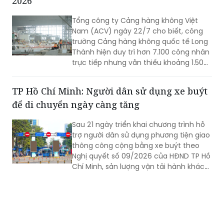
chuẩn này nhằm sẵn sàng cho việc sân
Sân bay Long Thành cần bổ sung khoảng
bay Liên Khương khai thác trở lại vào
2.000 lao động để kịp khai thác cuối năm
ngày 19/8.
2026
Tổng công ty Cảng hàng không Việt
Nam (ACV) ngày 22/7 cho biết, công
trường Cảng hàng không quốc tế Long
Thành hiện duy trì hơn 7.100 công nhân
trực tiếp nhưng vẫn thiếu khoảng 1.500
- 2.000 lao động tại một số gói thầu
trọng điểm. Trong bối cảnh dự án bước
TP Hồ Chí Minh: Người dân sử dụng xe buýt
vào giai đoạn nước rút và chịu tác
để di chuyển ngày càng tăng
động của mùa mưa, ACV đang yêu cầu
các nhà thầu tăng cường nhân lực, tổ
Sau 21 ngày triển khai chương trình hỗ
chức thi công 3 ca, 4 kíp để bảo đảm
trợ người dân sử dụng phương tiện giao
vận hành thử từ tháng 9 và khai thác
thông công cộng bằng xe buýt theo
thương mại vào cuối năm 2026.
Nghị quyết số 09/2026 của HĐND TP Hồ
Chí Minh, sản lượng vận tải hành khách
công cộng tiếp tục ghi nhận mức tăng
trưởng tích cực, cho thấy hiệu quả