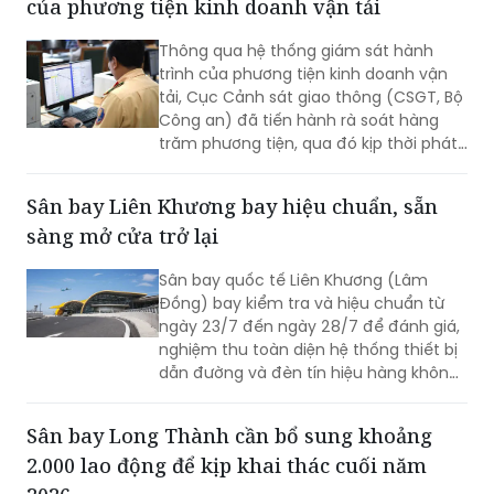
doanh nghiệp và người lái xe vẫn cố
tình vi phạm; gây ra những hậu quả
Hiệu quả từ hệ thống giám sát hành trình
thảm khốc.
của phương tiện kinh doanh vận tải
Thông qua hệ thống giám sát hành
trình của phương tiện kinh doanh vận
tải, Cục Cảnh sát giao thông (CSGT, Bộ
Công an) đã tiến hành rà soát hàng
trăm phương tiện, qua đó kịp thời phát
hiện và xử lý nhiều trường hợp vi phạm.
Sân bay Liên Khương bay hiệu chuẩn, sẵn
sàng mở cửa trở lại
Sân bay quốc tế Liên Khương (Lâm
Đồng) bay kiểm tra và hiệu chuẩn từ
ngày 23/7 đến ngày 28/7 để đánh giá,
nghiệm thu toàn diện hệ thống thiết bị
dẫn đường và đèn tín hiệu hàng không
mới được đầu tư cải tạo. Đợt bay hiệu