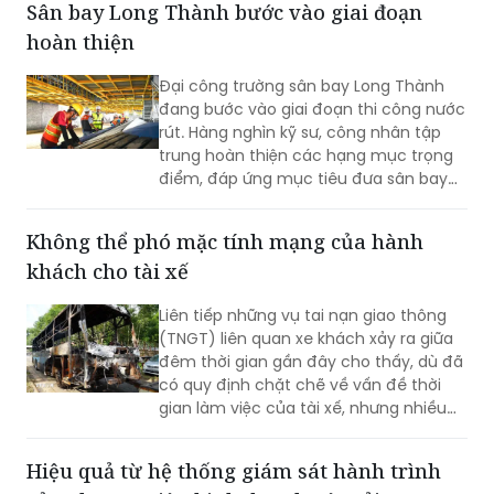
Phước Khánh bước vào giai đoạn hoàn
thiện để về đích trong tháng 9/2026.
Sân bay Long Thành bước vào giai đoạn
hoàn thiện
Đại công trường sân bay Long Thành
đang bước vào giai đoạn thi công nước
rút. Hàng nghìn kỹ sư, công nhân tập
trung hoàn thiện các hạng mục trọng
điểm, đáp ứng mục tiêu đưa sân bay
vào khai thác thương mại cuối năm
2026.
Không thể phó mặc tính mạng của hành
khách cho tài xế
Liên tiếp những vụ tai nạn giao thông
(TNGT) liên quan xe khách xảy ra giữa
đêm thời gian gần đây cho thấy, dù đã
có quy định chặt chẽ về vấn đề thời
gian làm việc của tài xế, nhưng nhiều