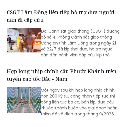
nhằm bảo đảm an ninh, an toàn và trật
tự giao thông phục vụ Chương trình
cầu truyền hình trực tiếp "Đi tìm đồng
đội – Sao sáng dẫn đường", diễn ra lúc
20h ngày 26/7 tại Đài tưởng niệm các
CSGT Lâm Đồng liên tiếp hỗ trợ đưa người
Anh hùng liệt sĩ, phường Ba Đình.
dân đi cấp cứu
Đội Cảnh sát giao thông (CSGT) đường
bộ số 4, Phòng Cảnh sát giao thông
Công an tỉnh Lâm Đồng trong ngày 21
và 22/7 đã kịp thời đưa, hỗ trợ người
dân đến bệnh viện cấp cứu kịp thời.
Hợp long nhịp chính cầu Phước Khánh trên
tuyến cao tốc Bắc - Nam
Một ngày sau khi hợp long nhịp chính,
hơn 200 kỹ sư, công nhân tiếp tục thi
công liên tục ba ca, bốn kíp, đưa cầu