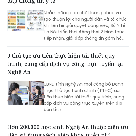
đáp thông tin y tế
Nhằm nâng cao chất lượng phục vụ,
tạo thuận lợi cho người dân và tổ chức
khi liên hệ giải quyết công việc, Sở Y tế
Hà Nội triển khai đồng thời 2 hình thức
tiếp nhận, giải đáp thông tin gồm hỗ
trợ qua các số điện thoại công khai và
tiếp đón trực tiếp tại trụ sở.
9 thủ tục ưu tiên thực hiện tái thiết quy
trình, cung cấp dịch vụ công trực tuyến tại
Nghệ An
UBND tỉnh Nghệ An mới công bố Danh
mục thủ tục hành chính (TTHC) ưu
tiên thực hiện tái thiết quy trình, cung
cấp dịch vụ công trực tuyến trên địa
bàn tỉnh.
Hơn 200.000 học sinh Nghệ An thuộc diện ưu
tiên sử dụng sách giáo khoa miễn phí