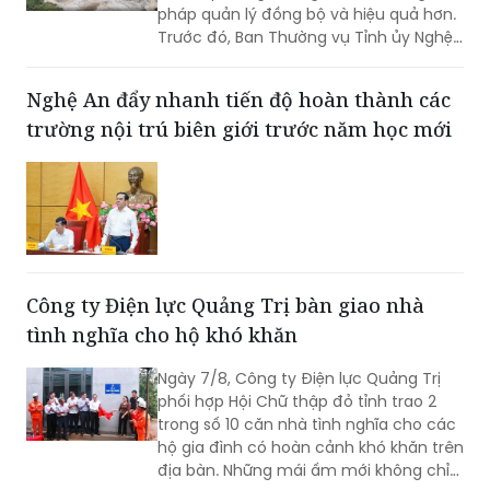
pháp quản lý đồng bộ và hiệu quả hơn.
Trước đó, Ban Thường vụ Tỉnh ủy Nghệ
An đã ban hành Kết luận về tăng cường
công tác quản lý hoạt động khoáng
Nghệ An đẩy nhanh tiến độ hoàn thành các
sản trên địa bàn tỉnh.
trường nội trú biên giới trước năm học mới
Công ty Điện lực Quảng Trị bàn giao nhà
tình nghĩa cho hộ khó khăn
Ngày 7/8, Công ty Điện lực Quảng Trị
phối hợp Hội Chữ thập đỏ tỉnh trao 2
trong số 10 căn nhà tình nghĩa cho các
hộ gia đình có hoàn cảnh khó khăn trên
địa bàn. Những mái ấm mới không chỉ