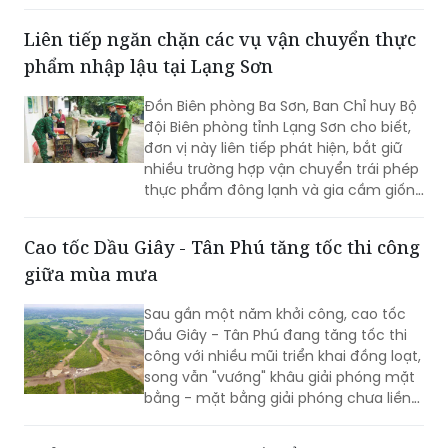
giúp người dân an cư, ổn định cuộc
sống mà còn góp phần lan tỏa những
Liên tiếp ngăn chặn các vụ vận chuyển thực
giá trị nhân văn từ các hoạt động an
phẩm nhập lậu tại Lạng Sơn
sinh xã hội của ngành Điện.
Đồn Biên phòng Ba Sơn, Ban Chỉ huy Bộ
đội Biên phòng tỉnh Lạng Sơn cho biết,
đơn vị này liên tiếp phát hiện, bắt giữ
nhiều trường hợp vận chuyển trái phép
thực phẩm đông lạnh và gia cầm giống
không rõ nguồn gốc từ biên giới đưa
vào nội địa.
Cao tốc Dầu Giây - Tân Phú tăng tốc thi công
giữa mùa mưa
Sau gần một năm khởi công, cao tốc
Dầu Giây - Tân Phú đang tăng tốc thi
công với nhiều mũi triển khai đồng loạt,
song vẫn "vướng" khâu giải phóng mặt
bằng - mặt bằng giải phóng chưa liền
mạch.