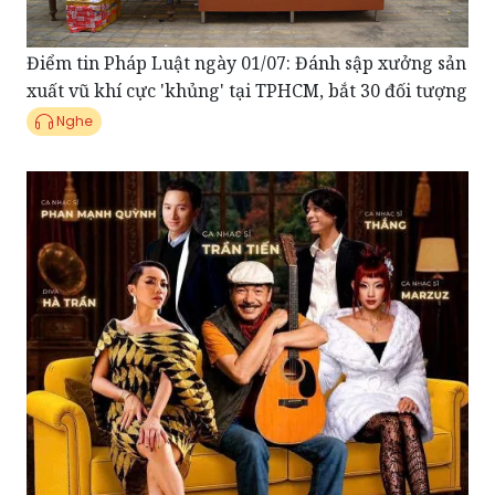
Điểm tin Pháp Luật ngày 01/07: Đánh sập xưởng sản
xuất vũ khí cực 'khủng' tại TPHCM, bắt 30 đối tượng
Nghe
Điểm tin showbiz 30/06: 'Phòng khách 3 thế hệ' trở