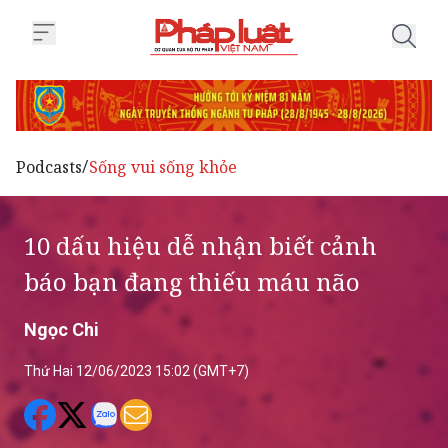
Trang chủ 10 dấu hiệu dễ nhận b
Podcasts
Sống vui sống khỏe
/
10 dấu hiệu dễ nhận biết cảnh
báo bạn đang thiếu máu não
Ngọc Chi
Thứ Hai 12/06/2023 15:02 (GMT+7)
(PLVN) -Theo bác sĩ Nguyễn Huy Hoàng -
Trung tâm Oxy cao áp, Bộ Quốc phòng cho