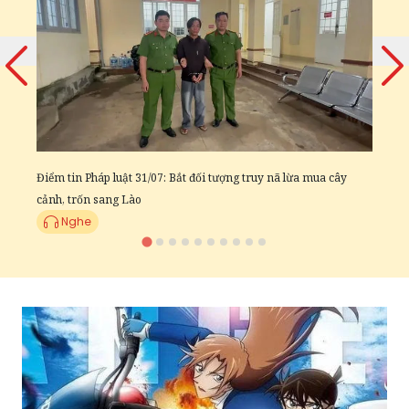
B
t
Điểm tin Pháp luật 31/07: Bắt đối tượng truy nã lừa mua cây
cảnh, trốn sang Lào
Nghe