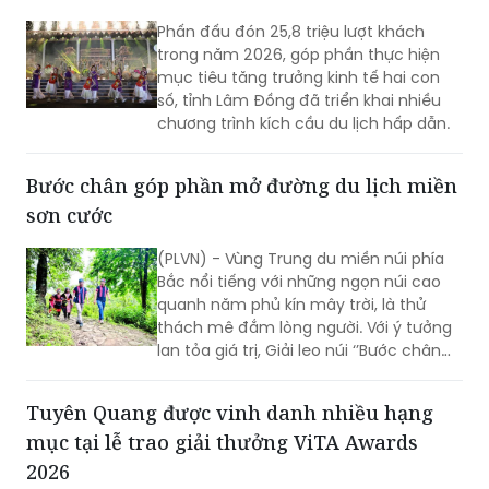
Phấn đấu đón 25,8 triệu lượt khách
trong năm 2026, góp phần thực hiện
mục tiêu tăng trưởng kinh tế hai con
số, tỉnh Lâm Đồng đã triển khai nhiều
chương trình kích cầu du lịch hấp dẫn.
Bước chân góp phần mở đường du lịch miền
sơn cước
(PLVN) - Vùng Trung du miền núi phía
Bắc nổi tiếng với những ngọn núi cao
quanh năm phủ kín mây trời, là thử
thách mê đắm lòng người. Với ý tưởng
lan tỏa giá trị, Giải leo núi ‘’Bước chân
trên mây’’ do Báo PLVN khởi xướng tổ
chức đã góp phần mở đường du lịch
Tuyên Quang được vinh danh nhiều hạng
miền sơn cước.
mục tại lễ trao giải thưởng ViTA Awards
2026