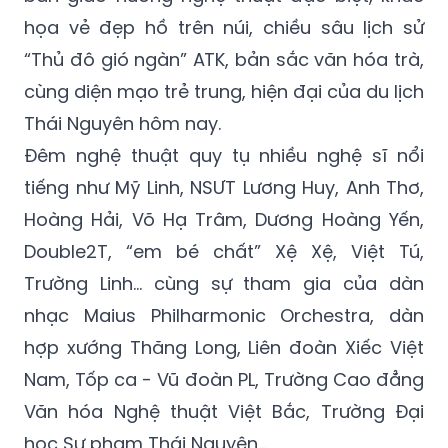
họa vẻ đẹp hồ trên núi, chiều sâu lịch sử
“Thủ đô gió ngàn” ATK, bản sắc văn hóa trà,
cùng diện mạo trẻ trung, hiện đại của du lịch
Thái Nguyên hôm nay.
Đêm nghệ thuật quy tụ nhiều nghệ sĩ nổi
tiếng như Mỹ Linh, NSƯT Lương Huy, Anh Thơ,
Hoàng Hải, Võ Hạ Trâm, Dương Hoàng Yến,
Double2T, “em bé chất” Xệ Xệ, Việt Tú,
Trường Linh… cùng sự tham gia của dàn
nhạc Maius Philharmonic Orchestra, dàn
hợp xướng Thăng Long, Liên đoàn Xiếc Việt
Nam, Tốp ca - Vũ đoàn PL, Trường Cao đẳng
Văn hóa Nghệ thuật Việt Bắc, Trường Đại
học Sư phạm Thái Nguyên…