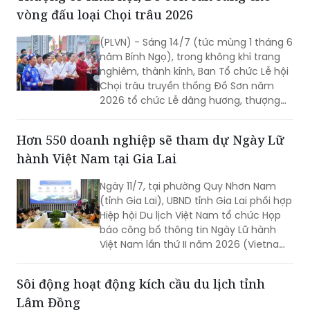
vòng đấu loại Chọi trâu 2026
(PLVN) - Sáng 14/7 (tức mùng 1 tháng 6
năm Bính Ngọ), trong không khí trang
nghiêm, thành kính, Ban Tổ chức Lễ hội
Chọi trâu truyền thống Đồ Sơn năm
2026 tổ chức Lễ dâng hương, thượng
cờ vòng đấu loại tại các di tích linh
thiêng trên địa bàn phường Đồ Sơn,
Hơn 550 doanh nghiệp sẽ tham dự Ngày Lữ
chính thức mở đầu mùa lễ hội năm
hành Việt Nam tại Gia Lai
nay.
Ngày 11/7, tại phường Quy Nhơn Nam
(tỉnh Gia Lai), UBND tỉnh Gia Lai phối hợp
Hiệp hội Du lịch Việt Nam tổ chức Họp
báo công bố thông tin Ngày Lữ hành
Việt Nam lần thứ II năm 2026 (Vietnam
Travel Day 2026).
Sôi động hoạt động kích cầu du lịch tỉnh
Lâm Đồng