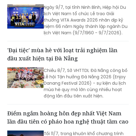
Ngày 9/7, tại tỉnh Ninh Bình, Hiệp hội Du
lịch Việt Nam tổ chức Lễ trao Giải
thưởng VITA Awards 2026 nhân dịp kỷ
niệm 66 năm Ngày thành lập ngành Du
lịch Việt Nam (9/7/1960 - 9/7/2026).
'Đại tiệc' mùa hè với loạt trải nghiệm lần
đầu xuất hiện tại Đà Nẵng
Chiều 8/7, Sở VHTTDL Đà Nẵng công bố
Lễ hội Tận hưởng Đà Nẵng 2026 (Enjoy
Danang Festival 2026) - sự kiện du lịch
mùa hè quy mô lớn cùng nhiều hoạt
động lần đầu tiên xuất hiện.
Điểm ngắm hoàng hôn đẹp nhất Việt Nam
lần đầu tiên có pháo hoa nghệ thuật tầm cao
Tối 11/7, trong khuôn khổ chương trình