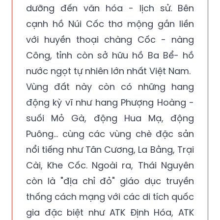
dưỡng đến văn hóa - lịch sử. Bên
cạnh hồ Núi Cốc thơ mộng gắn liền
với huyền thoại chàng Cốc - nàng
Công, tỉnh còn sở hữu hồ Ba Bể- hồ
nước ngọt tự nhiên lớn nhất Việt Nam.
Vùng đất này còn có những hang
động kỳ vĩ như hang Phượng Hoàng -
suối Mỏ Gà, động Hua Mạ, động
Puông… cùng các vùng chè đặc sản
nổi tiếng như Tân Cương, La Bằng, Trại
Cài, Khe Cốc. Ngoài ra, Thái Nguyên
còn là "địa chỉ đỏ" giáo dục truyền
thống cách mạng với các di tích quốc
gia đặc biệt như ATK Định Hóa, ATK