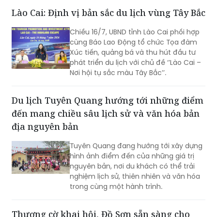
thị trường khách lớn trong nước và
Lào Cai: Định vị bản sắc du lịch vùng Tây Bắc
quốc tế, tạo đà cho Lễ hội Vì Hòa bình
2026 và Năm Du lịch Quốc gia - Quảng
Chiều 16/7, UBND tỉnh Lào Cai phối hợp
Trị 2027.
cùng Báo Lao Động tổ chức Tọa đàm
Xúc tiến, quảng bá và thu hút đầu tư
phát triển du lịch với chủ đề ‘’Lào Cai –
Nơi hội tụ sắc màu Tây Bắc’’.
Du lịch Tuyên Quang hướng tới những điểm
đến mang chiều sâu lịch sử và văn hóa bản
địa nguyên bản
Tuyên Quang đang hướng tới xây dựng
hình ảnh điểm đến của những giá trị
nguyên bản, nơi du khách có thể trải
nghiệm lịch sử, thiên nhiên và văn hóa
trong cùng một hành trình.
Thượng cờ khai hội, Đồ Sơn sẵn sàng cho