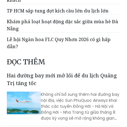
khách
TP HCM sắp tung đợt kích cầu lớn du lịch lớn
Khám phá loạt hoạt động đặc sắc giữa mùa hè Đà
Nẵng
Lễ hội Ngàn hoa FLC Quy Nhơn 2026 có gì hấp
dẫn?
ĐỌC THÊM
Hai đường bay mới mở lối để du lịch Quảng
Trị tăng tốc
Không chỉ bổ sung thêm hai đường bay
nội địa, việc Sun PhuQuoc Airways khai
thác các tuyến Đồng Hới - Hà Nội và
Đồng Hới - Nha Trang từ giữa tháng 8
được kỳ vọng sẽ mở rộng không gian
phát triển du lịch Quảng Trị, kết nối các