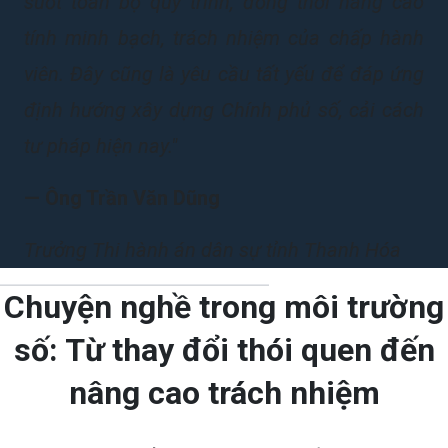
suốt toàn bộ quy trình, đồng thời nâng cao
tính minh bạch, trách nhiệm của chấp hành
viên. Đây cũng là yêu cầu tất yếu để đáp ứng
định hướng xây dựng Chính phủ số, cải cách
tư pháp hiện nay."
— Ông Trần Văn Dũng
Trưởng Thi hành án dân sự tỉnh Thanh Hóa
Chuyện nghề trong môi trường
số: Từ thay đổi thói quen đến
nâng cao trách nhiệm