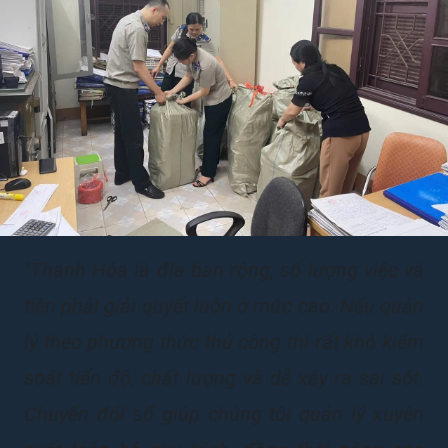
"Thanh Hóa là địa bàn rộng, số lượng việc và
tiền phải giải quyết luôn ở mức cao. Nếu quản
lý theo phương thức thủ công thì rất khó kiểm
soát tiến độ, chất lượng và dễ xảy ra sai sót.
Chuyển đổi số giúp chúng tôi quản lý xuyên